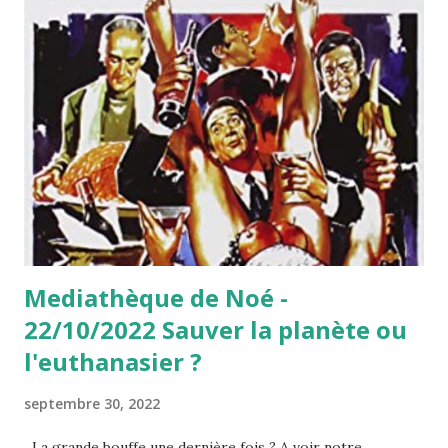
c
l
e
s
Mediathèque de Noé -
22/10/2022 Sauver la planète ou
l'euthanasier ?
septembre 30, 2022
La grande bouffe une dernière fois ? A voir notre