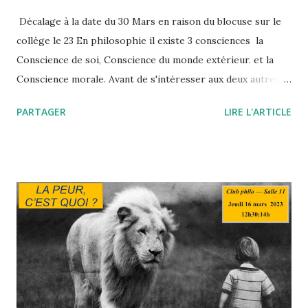
Décalage à la date du 30 Mars en raison du blocuse sur le
collège le 23 En philosophie il existe 3 consciences la
Conscience de soi, Conscience du monde extérieur. et la
Conscience morale. Avant de s'intéresser aux deux autres,
parlons de celle de soi. La conscience de soi est la
PARTAGER
LIRE L'ARTICLE
présence constante et immédiate de soi à soi. C'est la
faculté réflexive de l'esprit humain, c'est-à-dire sa capacité
à faire retour sur soi-même. C'est la conscience qui permet
à l'homme de se prendre lui-même comme objet de pensée,
au même titre que les objets extérieurs. Mais qui est ce ce
"Je" qui parle. Sommes nous notre conscience ou autre
chose ? Pour le déterminer nous jouerons au jeu ans le "je"
et essayerons de voir ce qui nous manque. De quoi ou de
qui ce "je" est-il l'expression. le jeu sans le "je" consiste à
répondre au question d'un autre joueur sans dire "je", un