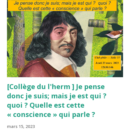
c
l
e
s
[Collège du l'herm ] Je pense
donc je suis; mais je est qui ?
quoi ? Quelle est cette
« conscience » qui parle ?
mars 15, 2023