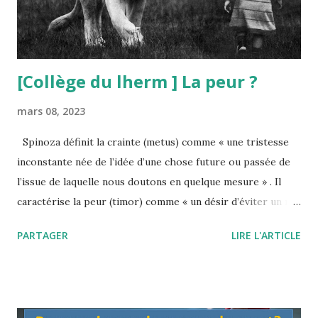
espèce de ni oui ni non qui serait un ni je ni ...
[Collège du lherm ] La peur ?
mars 08, 2023
Spinoza définit la crainte (metus) comme « une tristesse
inconstante née de l’idée d’une chose future ou passée de
l’issue de laquelle nous doutons en quelque mesure » . Il
caractérise la peur (timor) comme « un désir d’éviter un mal
plus grand, que nous craignons, par un moindre » . La peur
PARTAGER
LIRE L'ARTICLE
est donc une spécification tout à fait particulière de la
crainte, qui est elle-même foncièrement liée à l’espoir.
Quelques livres sur le site de livresenparoles