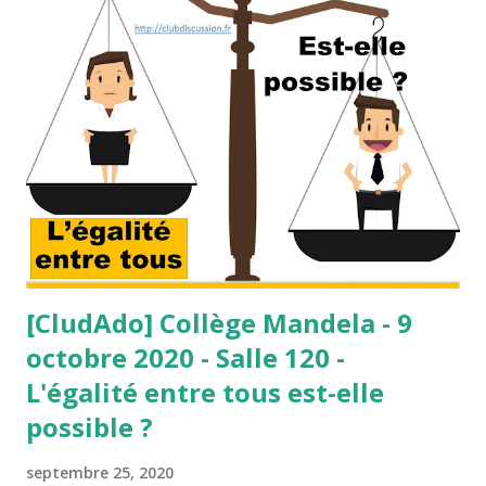
c
l
e
s
[CludAdo] Collège Mandela - 9
octobre 2020 - Salle 120 -
L'égalité entre tous est-elle
possible ?
septembre 25, 2020