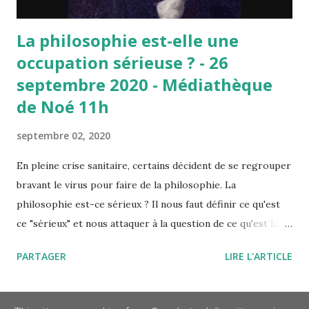
La philosophie est-elle une
occupation sérieuse ? - 26
septembre 2020 - Médiathèque
de Noé 11h
septembre 02, 2020
En pleine crise sanitaire, certains décident de se regrouper
bravant le virus pour faire de la philosophie. La
philosophie est-ce sérieux ? Il nous faut définir ce qu'est
ce "sérieux" et nous attaquer à la question de ce qu'est la
philosophie. Sérieux est ici pris dans le sens d'important,
PARTAGER
LIRE L'ARTICLE
de ce qui mérite de l'attention. Le dictionnaire nous dit
"Qui prend en considération ce qui mérite de l'être." . " Eric
Braun déclare : "On peut dire d'une chose qu'elle est
AUTRES ARTICLES