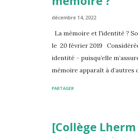
mémoire ?
procurer marchandise ou servi
l’aider, le seconder, l’assister.
décembre 14, 2022
http://fr.wiktionary.org/wiki/
La mémoire et l'identité ? S
vers le corps ... L’art est une
le 20 février 2019 Considéré
activité ou l'idée que l'on s'en 
identité – puisqu’elle m’assur
mémoire apparaît à d’autres 
et trompeuse en un moi ident
PARTAGER
Généalogie d’un long débat q
duquel les philosophes se rép
autres. La mémoire, une tech
[Collège Lherm
l’Univers Raymond Lulle (123