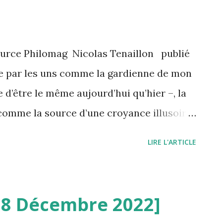
ce. Rendre de bons offices à quelqu’un,
 Faire fonctionner. ...
servir Art Qu'est-ce que l'art ? De l'esprit
ource Philomag Nicolas Tenaillon publié
 activité humaine, le produit de cette
e par les uns comme la gardienne de mon
fait s'adressant d...
e d’être le même aujourd’hui qu’hier –, la
comme la source d’une croyance illusoire
ique à lui-même au cours du temps.
LIRE L'ARTICLE
ui court depuis le Moyen Âge, au cours
ondent – et s’opposent – les uns aux
nique pour percer les mystères de
 8 Décembre 2022]
2-1315) Ouvrage de référence : Ars Magna