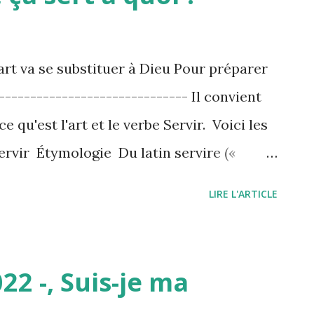
art va se substituer à Dieu Pour préparer
------------------------------ Il convient
e qu'est l'art et le verbe Servir. Voici les
Servir Étymologie Du latin servire («
ivre dans la servitude ») S’acquitter de
LIRE L'ARTICLE
s obligations envers une personne ou une
ertaines fonctions auprès de quelqu’un
quelqu’un les mêmes services qu’un
2 -, Suis-je ma
 Fournir, s’occuper de quelqu’un, lui