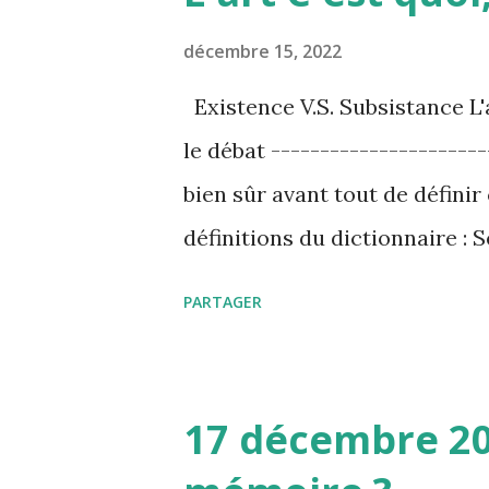
c
l
décembre 15, 2022
e
Existence V.S. Subsistance L'
s
le débat ----------------------
bien sûr avant tout de définir c
définitions du dictionnaire : 
servir », « être esclave », « v
PARTAGER
certains offices, de certaine
collectivité; S’acquitter de c
comme domestique; Rendre à 
17 décembre 202
domestique rend à son maître;