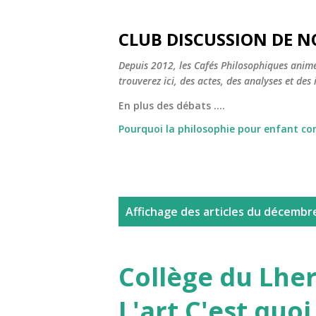
CLUB DISCUSSION DE N
Depuis 2012, les Cafés Philosophiques animé
trouverez ici, des actes, des analyses et des i
En plus des débats ....
Pourquoi la philosophie pour enfant c
A
Affichage des articles du décembr
r
t
Collège du Lher
i
L'art C'est quoi