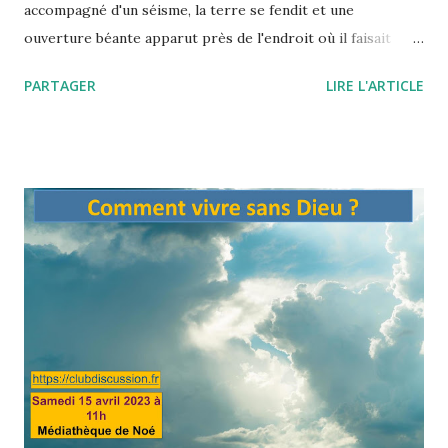
accompagné d'un séisme, la terre se fendit et une
ouverture béante apparut près de l'endroit où il faisait
paître ses troupeaux. Voyant l'abîme et s'émerveillant, il
PARTAGER
LIRE L'ARTICLE
descendit et vit, parmi bien d'autres merveilles, un cheval
d'airain, creux, avec des ouvertures, à travers lesquelles, en
se penchant, il aperçut un cadavre qui paraissait plus grand
que celui d'un homme, et qui ne portait rien d'autre que, à la
main, un anneau d'or, qu'il lui déroba. Et il s'en fut.
Lorsqu'arriva le jour de la réunion des bergers, en vue
d'aller faire au roi le rapport mensuel sur l'état des
troupeaux, il y vint portant cet anneau au doigt. Alors qu'il
était assis au milieu des autres, il lui arriva par hasard de
tourner la bague autour de son doigt, vers l'intérieur de sa
main. Il devint soudain invisible à ceux qui étai...