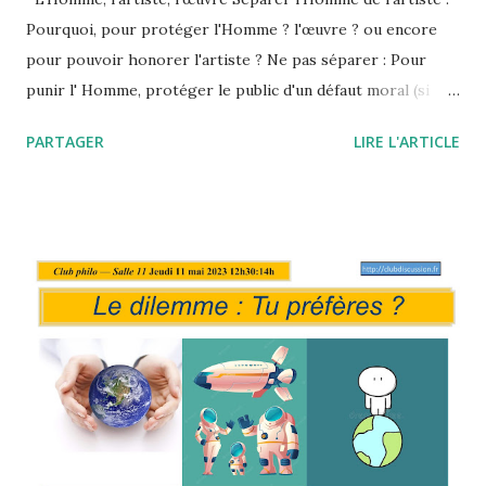
Pourquoi, pour protéger l'Homme ? l'œuvre ? ou encore
pour pouvoir honorer l'artiste ? Ne pas séparer : Pour
punir l' Homme, protéger le public d'un défaut moral (si
l'œuvre me contient), rendre un justice équilibrée ? Roman
PARTAGER
LIRE L'ARTICLE
Polanski : est-il possible de distinguer l’homme de l’artiste
? " Distinguer l'homme de l'artiste, ça a été une des grandes
constantes du 20ème siècle, au nom d'une indépendance de
l'oeuvre, de l'idée que peu importe l'artiste et sa moralité,
ce qui vaut c'est l'œuvre. Ce qui répond du coup aussi à la
liberté du spectateur qui va voir cette oeuvre ou ne va pas
la voir. " " Le problème à mon sens c'est qu'il y a un trait
d'époque qui est que l'oeuvre est de moins en moins
séparable de l'artiste. On sort de l'image acquise dès le
19ème siècle de l'artiste tout puissant et exceptionnel. D...