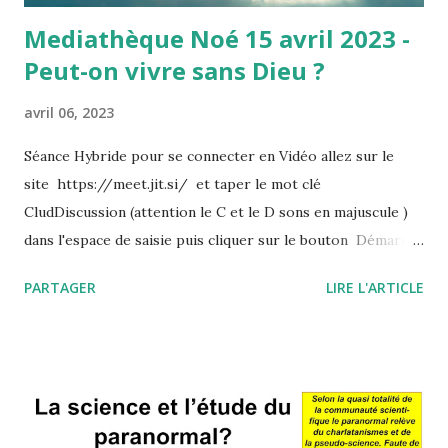
Mediathèque Noé 15 avril 2023 -
Peut-on vivre sans Dieu ?
avril 06, 2023
Séance Hybride pour se connecter en Vidéo allez sur le
site https://meet.jit.si/ et taper le mot clé
CludDiscussion (attention le C et le D sons en majuscule )
dans l'espace de saisie puis cliquer sur le bouton Démarrer
la conférence. Et en physique à la Médiathèque de Noé Ma
PARTAGER
LIRE L'ARTICLE
grand-mère animée par la "foi du charbonnier", avec qui je
m'interrogeais, il y a 30 ans sur la nécessité de donner une
éduction religieuse à mon fils qui venait de naître, me
déclara : " Ce qui est important c'est la crainte de Dieu!".
Cela signifiait simplement que la peur du regard de Dieu
devait diriger vos actions. Ce regard qui était pour elle, la