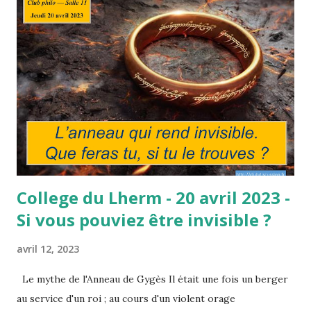
considère, contrairement à Kohlberg, que le jugement
moral doit être relativisé par le contexte : " Il n'y a pas que
l'égalité. Il faut prendre en considération la façon dont les
gens vont pouvoir mener leur vie ". Il affirme que ce ne sont
pas les principes de justice mais le " bien " (bonheur
personnel, choix de vie : éthique) qui guident les choix
d'une personne, et si ce " bien " lui-même est relatif au
contexte...
College du Lherm - 20 avril 2023 -
Si vous pouviez être invisible ?
avril 12, 2023
Le mythe de l'Anneau de Gygès Il était une fois un berger
au service d'un roi ; au cours d'un violent orage