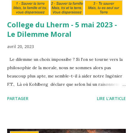
College du Lherm - 5 mai 2023 -
Le Dilemme Moral
avril 20, 2023
Le dilemme un choix impossibe ? Si l'on se tourne vers la
philosophie de la morale, nous ne sommes alors pas
beaucoup plus apte, me semble-t-il à aider notre Ingénier
F.T., Là où Kohlberg déclare que selon lui un raisonnement
véritablement moral implique des caractéristiques telles
PARTAGER
LIRE L'ARTICLE
que l'impartialité, la capacité d'universaliser, la réversibilité
(réciprocité des obligations morales), la reconnaissance des
normes en usage (système de pensée qui pousserait notre
ingénieur à accepter son nos nouveau poste), C. Gilligan