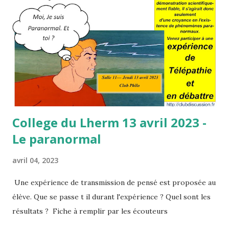
garantie conscience en éveil. Comme l'élève travaillant avec
application sous les yeux d'un maître craint, aimé, secret et
cela pour des raisons inexplicables et acceptées ... Mais si
pour beaucoup "Dieu est mort", comment peut-on ? vidéo
: Je me défini comme athée Vidéo : Peut-on vivre sans
croire ?...
College du Lherm 13 avril 2023 -
Le paranormal
avril 04, 2023
Une expérience de transmission de pensé est proposée au
élève. Que se passe t il durant l'expérience ? Quel sont les
résultats ? Fiche à remplir par les écouteurs