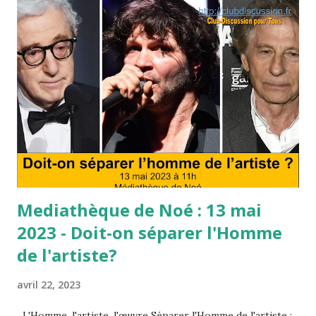
c
l
e
s
Mediathèque de Noé : 13 mai
2023 - Doit-on séparer l'Homme
de l'artiste?
avril 22, 2023
L'Homme, l'artiste, l'œuvre Séparer l'Homme de l'artiste :