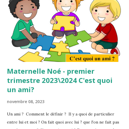
fait quoi ? Pourquoi, alors s'en priver ? Puisque c'est si bon
? Quand on se moque, Il y a clairement une intention de
rire de l’autre et non plus avec l’autre. On cible un trait de
son physique, de sa personnalité que l’on tourne en
dérision. Le but est de le rendre « minable », de lui « mettre
la honte ». La moquerie...
Maternelle Noé - premier
trimestre 2023\2024 C'est quoi
un ami?
novembre 08, 2023
Un ami ? Comment le définir ? Il y a quoi de particulier
entre lui et moi ? On fait quoi avec lui ? que l'on ne fait pas