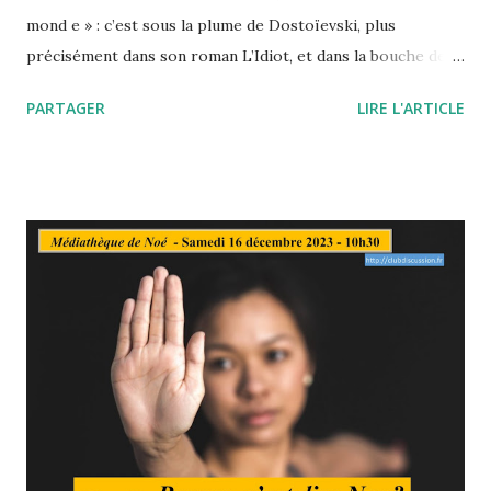
mond e » : c’est sous la plume de Dostoïevski, plus
précisément dans son roman L’Idiot, et dans la bouche de
son personnage principal, le prince Mychkine, que l’on
PARTAGER
LIRE L'ARTICLE
trouve cette formule fameuse2. Fameuse, et surprenante.
Le moins qu’on puisse dire est qu’elle sonne comme un
paradoxe, mais aussi comme une énigme : chacun des mots
dont elle est faite, chacune des conceptions ou des
convictions qu’elle sousentend demande explication. Que
signifie « la beauté » ? Et que signifie « sauver le monde » ?
Et de l’un à l’autre, quel rapport peut-il bien exister ?
Quand la beauté nous sauve Charles Pépin EAN :
9782221114087 234 pages ROBERT LAFFONT (07/02/2013)
L’éclat d’un rayon de lumière se posant sur les flots à
travers un ciel d’orage, les couleurs flamboyantes d’un
tableau de Van Gogh, une mélodie de Michel Berger ou de
David Bowie, les progressions vertigi...