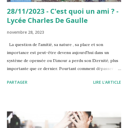
28/11/2023 - C'est quoi un ami ? -
Lycée Charles De Gaulle
novembre 28, 2023
La question de l'amitié, sa nature , sa place et son
importance est peut-être devenu aujourd'hui dans un
système de opensée ou l'Amour a perdu son Eternité, plus
importante que ce dernier. Pourtant comment dépasser le
célèbre : "Parce que c'était lui, parce que c'était moi.", la
PARTAGER
LIRE L'ARTICLE
citation culte de Montaigne sur son amitié avec La Boétie.
Si pour Aristote, la seule véritable amitié est l'amitié
vertueuse qui en présentant comme un miroir permetra à
chacun 'évoluer vers le bien, que dire alors des amitiés
crapuleuse ? Si l'émitié nous transforme, alors, prenons
bien garde à choisir nos amis. Mais choisissons-nous nos