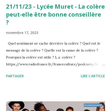
21/11/23 - Lycée Muret - La colère
peut-elle être bonne conseillère
?
novembre 17, 2023
Quel sentiment se cache derrière la colère ? Quel est le
message de la colère ? Quelle est la cause de la colère ?
Pourquoi la colère est utile ? L a colère ?
https://www.radiofrance.fr/franceculture/podcasts/la-
grande-table-idees/et-si-la-colere-etait-finalement-
PARTAGER
LIRE L'ARTICLE
bonne-conseillere-4612625 La colère est un état affectif
violent et passager, résultant du sentiment d'une agression,
d'un désagrément, une frustration, traduisant un vif
mécontentement entraînant des manifestations physiques
ou psychologiques par une personne. Ces manifestations