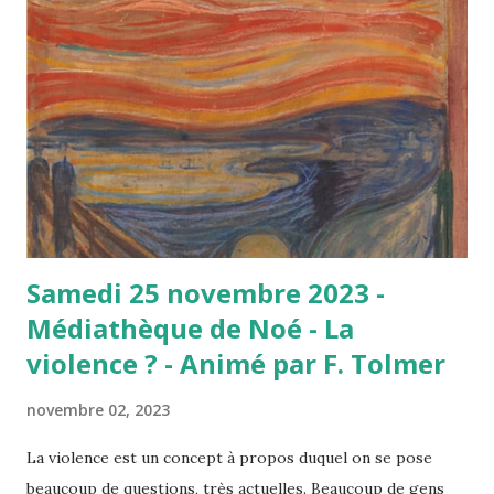
moral sans être légal », explique Comte-Sponville La
propriété c'est le vol ? Saint Augustin et le vol des poires
Une histoire de poires… bonnes à donner aux cochons
L’adolescent vit chez son père, et une nuit, accompagné
d’une "troupe de jeunes vauriens", précise-t-il, il décide
d’aller voler des poires dans un champ qui se situe à côté
de chez lui. Ces poires ne sont ni belles, ni bonnes. Non,
ce...
Samedi 25 novembre 2023 -
Médiathèque de Noé - La
violence ? - Animé par F. Tolmer
novembre 02, 2023
La violence est un concept à propos duquel on se pose
beaucoup de questions, très actuelles. Beaucoup de gens