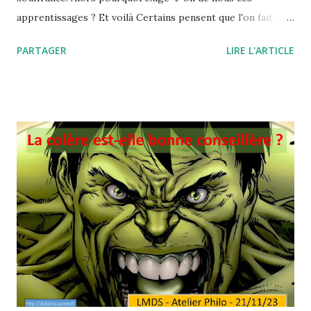
apprentissages ? Et voilà Certains pensent que l'on fait
apprendre aux jeunes des contenus qui ne seront pas
PARTAGER
LIRE L'ARTICLE
directement applicables dans la vie quotidienne : les
capitales d'Europe, les fonctions trigonométriques, l’accord
du participe passé des verbes accidentellement
pronominaux, la liste des Capétiens, la mitose, le
mouvement uniformément accéléré. Ces contenus
participent pour une part de la mission de transmission
culturelle de l'école. Mais ils sont aussi redoutablement
efficaces lorsqu'il s'agit de sélectionner les élèves pour les
placer dans différentes filières: ils deviennent alors des
instruments de la reproduction sociale (Bourdieu).
Maintenant imaginons un recruteur qui a le choix entre
deux personnes. La première qui n’a rien retenu de l’école,
qui n’a fourni aucun travail et fait aucun effo...