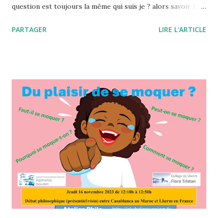
question est toujours la même qui suis je ? alors savoir lire
ce que je dis par mon suivi de la mode va m'instruire. Dis
PARTAGER
LIRE L'ARTICLE
moi comment tu suis la mode et je te dirai qui tu es ou
encore, dis moi qu'elle mode tu es et je te dirai qui tu suis !
"La mode pose des questions qui sont d'essence
philosophique : l'identité, la subjectivité et l'altérité, mais
aussi la perception du corps, un corps genré ou fétichisé",
Marie-Aude Baronian, docteur en philosophie Tout se
passe, en effet, comme si la mode tenait son équilibre d’une
mise en tension permanente d’incessantes polarités
contraires : conformisme/distinction ; collectif/individuel ;
contrainte/libération ; éphémère/récurrent ;
contemporain/à contre-temps ; laid/beau ; apparence/
être, etc. Brouillage des frontières, trans...