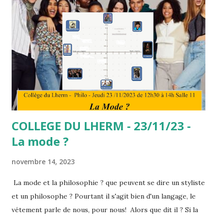
peuvent être contrôlées. Selon certains philosophes grecs,
notamment Aristote, la colère peut faire souffrir celui qui
l'exprime et peut être ainsi considérée comme une passion.
Les différents types de colère Selon Gonzague Masquelier,
psychothérapeute didacticien et directeur de l’école
parisienne de Gestalt, l'état de colère chez l'être humain
peut se développer selon quatre modes différents10: La «
colère étouffée » : non déc...
COLLEGE DU LHERM - 23/11/23 -
La mode ?
novembre 14, 2023
La mode et la philosophie ? que peuvent se dire un styliste
et un philosophe ? Pourtant il s'agit bien d'un langage, le
vétement parle de nous, pour nous! Alors que dit il ? Si la