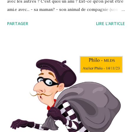
avec les autres ? C'est quoi un ami ? Est-ce qu'on peut être
ami.e avec... - sa maman? - son animal de compagnie (son
chien, son chat, sa souris...)? - une personne inconnue? - sa
PARTAGER
LIRE L'ARTICLE
maîtresse/son maître d'école? - son doudou? - un robot? -
sa voiture? - sa sœur / son frère? - un personnage
imaginaire? - un arbre?