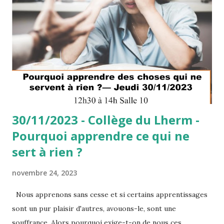
amis ? https://www.brut.media/fr/news/brut-philo-est-
ce-qu-on-peut-etre-ami-avec-quelqu-un-qui-ne-partage-
pas-nos-valeurs--32283b99-de4d-490b-8965-f72ac3684b5a
à lire : https://www.philomag.com/articles/quest-ce-
quun-veritable-ami à ecouter :
https://www.youtube.com/watch?v=Y-rUYPeBMIY&t=1272s
30/11/2023 - Collège du Lherm -
Pourquoi apprendre ce qui ne
sert à rien ?
novembre 24, 2023
Nous apprenons sans cesse et si certains apprentissages
sont un pur plaisir d'autres, avouons-le, sont une
souffrance. Alors pourquoi exige-t-on de nous ces