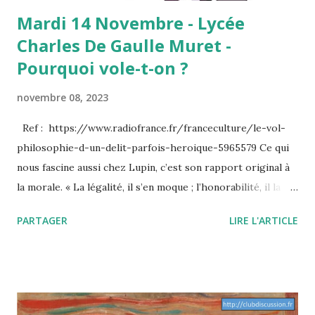
Mardi 14 Novembre - Lycée
Charles De Gaulle Muret -
Pourquoi vole-t-on ?
novembre 08, 2023
Ref : https://www.radiofrance.fr/franceculture/le-vol-
philosophie-d-un-delit-parfois-heroique-5965579 Ce qui
nous fascine aussi chez Lupin, c’est son rapport original à
la morale. « La légalité, il s’en moque ; l’honorabilité, il la
ridiculise ; le sérieux, il l’ignore. Et pourtant, c’est un
PARTAGER
LIRE L'ARTICLE
homme de devoir et, j’ose le mot, de vertu. » Là, c’est fort
de café. Comment un homme baignant si manifestement
dans l’illégalité pourrait-il faire preuve de moralité ?
demanderez-vous à juste titre. Eh bien, justement, « là où la
plupart des gens sont légaux sans être moraux, Lupin est