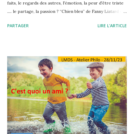
faits, le regards des autres, l'émotion, la peur d'être triste
..... le partage, la passion ? “Chien bleu” de Fanny Liatard et
Jérémy Trouilh La terre est bleue comme une orange.
PARTAGER
LIRE L'ARTICLE
Fanny Liatard et Jérémy Trouilh écrivent et réalisent
ensemble depuis 2013, proposant des courts métrages de
fiction proches du documentaire, fortement influencés par
une empreinte sociale rattachée à un univers urbain. En
2015, ils tournent le court métrage Gagarine, une histoire
inspirée par la démolition d’une cité et de l’impact sur ses
habitants ; en 2016, leur fiction La République des
enchanteurs obtient le Prix Canal+ au Festival du court
métrage de Clermont-Ferrand. Direction Aubervilliers. Le
duo s’accorde à filmer ce quartier populaire de la banlieue
parisienne et ses habitants avec une affection profonde,
saisi par une volonté d’entourer ces bâtiments avec
bienveillance e...