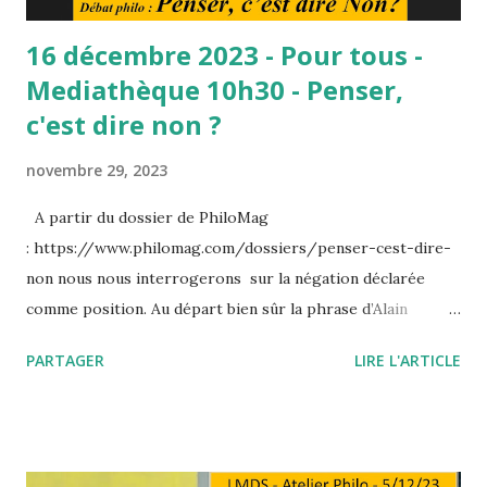
16 décembre 2023 - Pour tous -
Mediathèque 10h30 - Penser,
c'est dire non ?
novembre 29, 2023
A partir du dossier de PhiloMag
: https://www.philomag.com/dossiers/penser-cest-dire-
non nous nous interrogerons sur la négation déclarée
comme position. Au départ bien sûr la phrase d’Alain
Penser, c’est dire non. Remarquez que le signe du oui est
PARTAGER
LIRE L'ARTICLE
d’un homme qui s’endort ; au contraire le réveil secoue la
tête et dit non. Non à quoi ? Au monde, au tyran, au
prêcheur ? Ce n’est que l’apparence. En tous ces cas-là,
c’est à elle-même que la pensée dit non. Elle rompt