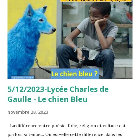
l’heureux acquiescement. Elle se sépare d’elle-même. Elle
combat contre elle-même. Il n’y a pas au monde d’autre
combat. Ce qui fait que le monde me trompe par ses
perspectives, ses brouillards, ses chocs détournés, c’est
que je consens, c’est que je ne cherche pas autre chose. Et
ce qui fait que le tyran est maître de moi, c’est que je
respecte au lieu d’examiner. Même une doctrine vraie, elle
tombe au faux par cette somnolence. C’est par croire que
les hommes sont esclaves. Réfléchir, c’est nier ce q...
5/12/2023-Lycée Charles de
Gaulle - Le chien Bleu
novembre 28, 2023
La différence entre poésie, folie, religion et culture est
parfois si tenue.... Ou est-elle cette différence, dans les