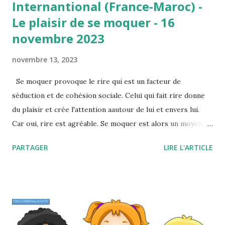
Internantional (France-Maroc) -
Le plaisir de se moquer - 16
novembre 2023
novembre 13, 2023
Se moquer provoque le rire qui est un facteur de
séduction et de cohésion sociale. Celui qui fait rire donne
du plaisir et crée l'attention aautour de lui et envers lui.
Car oui, rire est agréable. Se moquer est alors un moyen
(façile ?) de briller et de reçevoir une attention du groupe.
PARTAGER
LIRE L'ARTICLE
Définition : Se moquer 1. Tourner quelqu'un, quelque chose
en ridicule, s'amuser d'eux : Se moquer d'un ami étourdi.
Mais se moquer, c'est aussi ne pas donner d'importance à
une chose comme si il fallait se moquer des moqueries. Il
est aussi possible de se moquer de soi. Si l'on se moque de
ses propres moqueries qui ont pour sujet soi-même, on