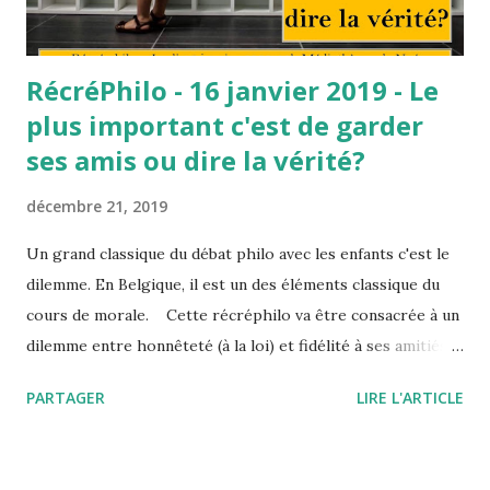
RécréPhilo - 16 janvier 2019 - Le
plus important c'est de garder
ses amis ou dire la vérité?
décembre 21, 2019
Un grand classique du débat philo avec les enfants c'est le
dilemme. En Belgique, il est un des éléments classique du
cours de morale. Cette récréphilo va être consacrée à un
dilemme entre honnêteté (à la loi) et fidélité à ses amitiés.
L'histoire de Guillaume et Ahmed Guillaume et Ahmed sont
PARTAGER
LIRE L'ARTICLE
les deux meilleurs amis du monde. Ils étaient très contents
lorsque le maître leur confia la mission à tous les deux
d’aller chez la directrice pour lui remettre un papier