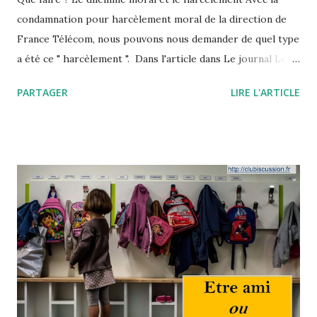
condamnation pour harcèlement moral de la direction de
France Télécom, nous pouvons nous demander de quel type
a été ce " harcèlement ". Dans l'article dans Le journal Le
monde du 22/12/2019, Le harcèlement moral "transfère la
PARTAGER
LIRE L'ARTICLE
culpabilité sur la victime", Pascale Robert-Diard écrit que
l'entreprise (France Télécom) : "... provoque des failles
telles que des conflits de valeurs, ..." Des conflits de valeurs
En fait les salarié ont été placé devant un dilemme : Garder
un salaire confortable dans une grande entreprise mais ne
plus avoir un travail gratifiant et valorisant (pour lequel ils
avaient fait de gros efforts de mobilité :première
affectation et d'investissement : école d'ingénieur) ou
quitter cette entreprise avec un risque présentant une très
forte probabilité de déclassement voire de chômage.
Trente neuf personnes n'ont pas pu choisir et ...