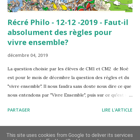
Récré Philo - 12-12 -2019 - Faut-il
absolument des règles pour
vivre ensemble?
décembre 04, 2019
La question choisie par les élèves de CM1 et CM2 de Noé
est pour le mois de décembre la question des règles et du
"vivre ensemble". Il nous faudra sans doute nous dire ce que
nous entendons par "Vivre Ensemble", puis sur ce qu'est une
"règle", peut être même nous interrogerons nous sur la
PARTAGER
LIRE L'ARTICLE
notion de nécessité et enfin sur ce mot d' "absolument".
Faut-il absolument des règles pour « vivre ensemble » ?
Vaste programme.
AUTRES ARTICLES
This site uses cookies from Google to deliver its services
https://www.tv5mondeplus.com/toutes-les-