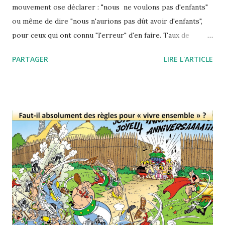
mouvement ose déclarer : "nous ne voulons pas d'enfants"
ou même de dire "nous n'aurions pas dût avoir d'enfants",
pour ceux qui ont connu "l'erreur" d'en faire. Taux de
natalité en France Le tabou du "je ne veux pas d'enfant" est
PARTAGER
LIRE L'ARTICLE
de plus en plus ébranlé et mouvement no-kids est présent
dans les média. En France le livre No-Kids de Corine Maier,
est l'objet à la fois un objet de cynisme et d'humour amis et
un message représentatif d'une pensée qui existe chez les
jeunes. Les raisons ne manquent pas. Elles sont par
exemple économiques, écologiques, sociétales, simplement
égoïste ou encore pratique. Pourtant un enfant
représente la vie, l'espoir, la jeunesse. Ceux qui en ont,
n'envisagent pas la vie sans eux et ne vivent que pour
partager avec eux. Le mouvement n'est pas que franco-
français, aux états-unis les "Childf...