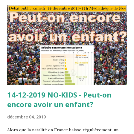
important. En sortant de la classe, ils furent étonnés
d’apercevoir dans le couloir Juliette, une de leurs
camarades. Elle était en train de fouiller dans le sac de Marc
accroché au porte-manteau. Elle a en sortit un téléphone
portable, l'a glissé à toute vitesse sous son pull et partit en
courant. Guillaume et Ahmed étaient atterrés. - Tu as vu ça
? dit Ahmed, Juliette a volé le téléphone de Marc dans son
sac ! - Oh la la ! répondit Guillaume, Il va se faire gronder
par ses parents quand i...
14-12-2019 NO-KIDS - Peut-on
encore avoir un enfant?
décembre 04, 2019
Alors que la natalité en France baisse régulièrement, un