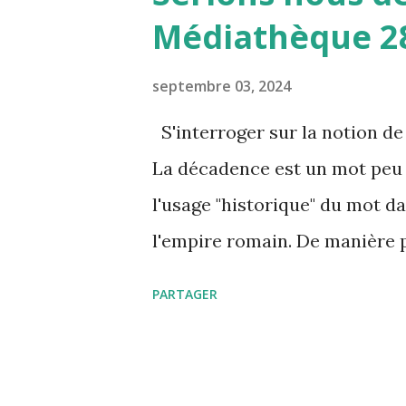
c
Médiathèque 2
l
e
septembre 03, 2024
s
S'interroger sur la notion d
La décadence est un mot peu u
l'usage "historique" du mot d
l'empire romain. De manière 
c'est la référence à Sodome e
PARTAGER
de la décadence donnée par le
1. État d'une civilisation, d'un
progressivement de sa force 