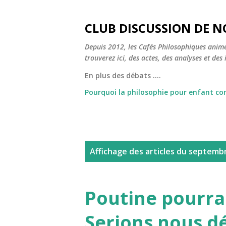
CLUB DISCUSSION DE N
Depuis 2012, les Cafés Philosophiques animé
trouverez ici, des actes, des analyses et des i
En plus des débats ....
Pourquoi la philosophie pour enfant c
A
Affichage des articles du septemb
r
t
Poutine pourrait
i
Serions nous d