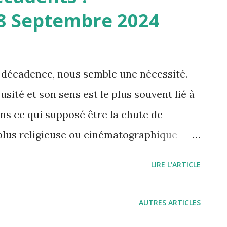
8 Septembre 2024
e décadence, nous semble une nécessité.
sité et son sens est le plus souvent lié à
ans ce qui supposé être la chute de
plus religieuse ou cinématographique
t Gomorrhe qui est activée. La définition
LIRE L'ARTICLE
 dictionnaire Larousse est celle-ci :
e culture, d'une entreprise, etc., qui perd
AUTRES ARTICLES
et de sa qualité ; commencement de la