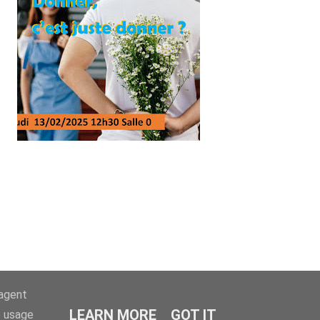
-agent
LEARN MORE
GOT IT
e usage