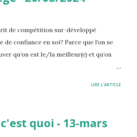
rit de compétition sur-développé
 de confiance en soi? Parce que l’on se
ver qu’on est le/la meilleur(e) et qu’on
articles/pourquoi-voulons-nous-etre-
LIRE L'ARTICLE
 un nouveau Dieu Friedrich Nietzsche
ent est une caractéristique de la
, a rejeté la sagesse du juste milieu.
 c'est quoi - 13-mars
 voir l’argent « s’entasser trop