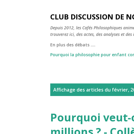
CLUB DISCUSSION DE N
Depuis 2012, les Cafés Philosophiques animé
trouverez ici, des actes, des analyses et des i
En plus des débats ....
Pourquoi la philosophie pour enfant c
A
Affichage des articles du février, 
r
t
Pourquoi veut-
i
millions ? - Col