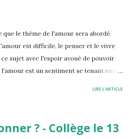
ofondément, c’est un « fanatisme du désir
s l’argent son moyen d’expression
 le thème de la « mort de Dieu » et le
e que le thème de l'amour sera abordé
ietzsche tient que « les moyens du désir
'amour est difficile, le penser et le vivre
ère du nihilisme est celle où l’amour de
 ce sujet avec l'espoir avoué de pouvoir
ieu, et où ce n’est ainsi plus ni Dieu ni la
 l'amour est un sentiment se tenant entre
d'autres ce triangle serait plutôt : Désir,
LIRE L'ARTICLE
vous, c'est quoi l'amour ? PLATON :
tps://www.youtube.com/watch?
'y pas d'amour parfait !
nner ? - Collège le 13
atch?v=3o_zARAyvls Croyons-nous