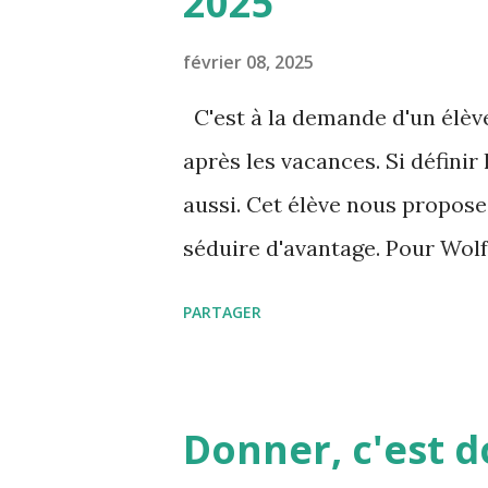
2025
lentement » (Aurore). Plus pr
de puissance » qui trouve dan
février 08, 2025
privilégié. En lien direct avec
C'est à la demande d'un élèv
ruissellement du nihilisme, N
après les vacances. Si définir l
de puissance ont changé » : l’
aussi. Cet élève nous propose
l’argent supplante l’amour de D
séduire d'avantage. Pour Wolf
Vérité qui vou...
Désir, Passion et Amitié. Pour 
PARTAGER
Respect et Tendresse et pour 
Qu'est-ce que l'amour ? ht
v=WK4hXne8Q7E Fr Wolff, Il n
Donner, c'est do
https://www.youtube.com/w