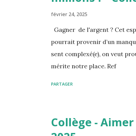
c
l
février 24, 2025
e
Gagner de l'argent ? Cet esp
s
pourrait provenir d’un manque
sent complexé(e), on veut prou
mérite notre place. Ref
: https://www.philomag.com/
PARTAGER
riches Parce que l’argent est
(XIXe siècle) L’amour de l’arg
modernité qui, selon Nietzsche
Collège - Aimer
L’homme moderne désespère de