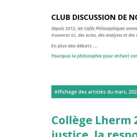
CLUB DISCUSSION DE N
Depuis 2012, les Cafés Philosophiques animé
trouverez ici, des actes, des analyses et des i
En plus des débats ....
Pourquoi la philosophie pour enfant c
A
Affichage des articles du mars, 20
r
t
Collège Lherm 2
i
justice, la resp