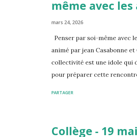
même avec les 
mars 24, 2026
Penser par soi-même avec les 
animé par jean Casabonne et 
collectivité est une idole qu
pour préparer cette rencontre
hommes en colère - Le film es
PARTAGER
France télévision : https://
douze-hommes-en-colere.html 
https://www.youtube.com/wa
Collège - 19 m
même est déjà une gageure, n