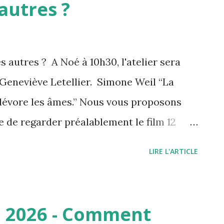
autres ?
autres ? A Noé à 10h30, l'atelier sera
Geneviève Letellier. Simone Weil “La
i dévore les âmes.” Nous vous proposons
 de regarder préalablement le film 12
t visible gratuitement sur la plateforme
LIRE L'ARTICLE
www.france.tv/films/films-drame/746665-
l'allégorie de la caverne :
tch?v=sI18poMrOIQ Penser par soi-
ai 2026 - Comment
ous pouvons bien le dire, nous sommes un