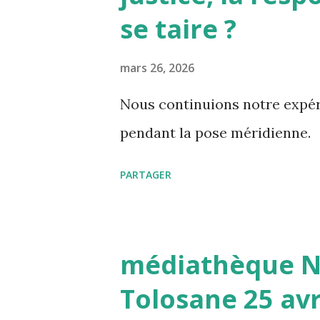
c
se taire ?
l
e
mars 26, 2026
s
Nous continuions notre expér
pendant la pose méridienne
PARTAGER
médiathèque No
Tolosane 25 avr