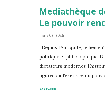
véritable gouvernement mondia
Mediathèque de
décisions pour toute l’humani
Le pouvoir rend-
monde ? https://www.radiofr
rencontres-de-petrarque/a-
mars 02, 2026
3003314 Ce gouvernement pour
Depuis l’Antiquité, le lien ent
industries très polluantes , o
politique et philosophique. D
consommation d’énergie ou em
dictateurs modernes, l’histoir
pourrait aussi imposer des déc
figures où l’exercice du pouv
parfois de dérèglement. Le pou
PARTAGER
promet la maîtrise, la reconna
aussi à l’isolement, à la tentat