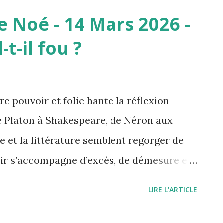
l qui aurait l’autorité de prendre des
 Noé - 14 Mars 2026 -
té. A qui confier le gouvernement du
t-il fou ?
ance.fr/franceculture/podcasts/les-
qui-confier-le-gouvernement-du-monde-
rait, par exemple, interdire certaines
re pouvoir et folie hante la réflexion
bliger les pays à réduire fortement leur
e Platon à Shakespeare, de Néron aux
pêcher un État de déclarer la guerre. Il
e et la littérature semblent regorger de
isions difficiles mais nécessaires...
oir s’accompagne d’excès, de démesure et
voir fascine autant qu’il inquiète : il
LIRE L'ARTICLE
issance et l’efficacité, mais il expose
ion de l’arbitraire et à l’illusion de toute-