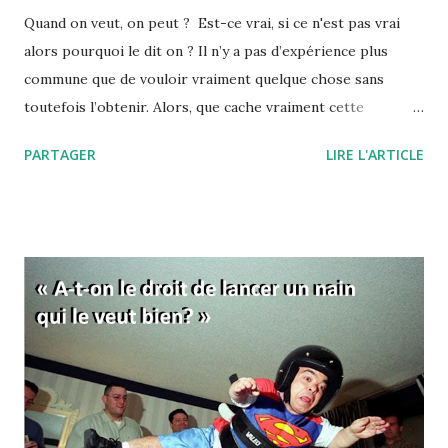
Quand on veut, on peut ? Est-ce vrai, si ce n'est pas vrai
alors pourquoi le dit on ? Il n’y a pas d’expérience plus
commune que de vouloir vraiment quelque chose sans
toutefois l’obtenir. Alors, que cache vraiment cette
expression, "quand on veut, on peut" ou encore " il faut se
PARTAGER
LIRE L'ARTICLE
donner les moyens" ? Pourquoi, quand on veut, on ne peut
finalement pas réussir notre action ? L'expression "quand
on veut, on peut" signifie d'une manière à peine voilée, que
vous ne voulez pas vraiment réussir. Et tout est dans ce
"vraiment" ! Comme si c'était une simple question de
volonté… C’est aussi une manière de vous dire que si vous
fournissiez des efforts, eh bien ils s’avèreraient payants.
C’est donc comme si, de la volonté, découlaient forcément
les efforts, et des efforts les résultats. En fait, derrière
cette formule, se cache l’idée que le travail paie
nécessairement, et donc que celles et ceux qui réussissent