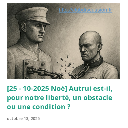
décision fondée non sur une loi (inexistante) mais sur l’un
de ces principes dégagés par la jurisprudence
administrative ou constitutionnelle. Le paradoxe de cette
affaire est le suivant : le nain était parfaitement consentant
et c’est sa dignité qu’il mettait en avant à l’appui de sa
requête contre l’arrêté municipal : selon lui, ce travail lui
avait redonné sa dignité (avant il vivait du RMI). Or, le
Conseil d’État ne lui a pas donné raison : à la dignité
invoquée par le nain, il a été opposé la d...
[25 - 10-2025 Noé] Autrui est-il,
pour notre liberté, un obstacle
ou une condition ?
octobre 13, 2025