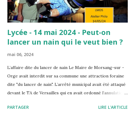
le méritent car il suffit de ...
Lycée - 14 mai 2024 - Peut-on
lancer un nain qui le veut bien ?
mai 06, 2024
L’affaire dite du lancer de nain Le Maire de Morsang-sur -
Orge avait interdit sur sa commune une attraction foraine
dite "du lancer de nain". L’arrêté municipal avait été attaqué
devant le TA de Versailles qui en avait ordonné l’annulation.
Saisi par un pourvoi, le Conseil d’Etat annule ce jugement
PARTAGER
LIRE L'ARTICLE
en insérant la dignité de la personne humaine à la liste des
"principes généraux du droit" qui autorisent par décret ou
arrêté les autorités publiques à prendre telle ou telle