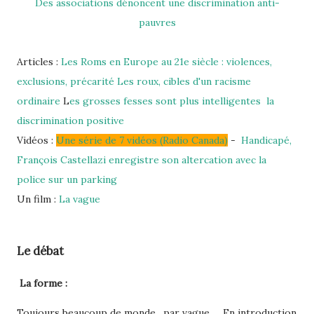
Des associations dénoncent une discrimination anti-
pauvres
Articles :
Les Roms en Europe au 21e siècle : violences,
exclusions, précarité
Les roux, cibles d'un racisme
ordinaire
L
es grosses fesses sont plus intelligentes
la
discrimination positive
Vidéos :
Une série de 7 vidéos (Radio Canada)
-
Handicapé,
François Castellazi enregistre son altercation avec la
police sur un parking
Un film :
La vague
Le débat
La forme :
Toujours beaucoup de monde , par vague..... En introduction