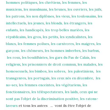
hommes politiques
,
les chrétiens
,
les femmes
,
les
musiciens
,
les musulmans
,
les brunes
,
les ouvriers
,
les juifs
,
les patrons
,
les non diplômes
,
les vieux
,
les toulousains
,
les
intellectuels
,
les jeunes
,
les blonds,
les étrangers
,
les
enfants
,
les handicapés
,
les trop belles mariées
,
les
républicains
,
les gros
,
les petits
,
les syndicalistes
,
les
blancs
,
les femmes poilues
,
les carnivores
,
les maigres
,
les
garçons,
les chômeurs
,
les hommes imberbes
,
les barbus
,
les roux
,
les bouddhistes
,
les gars du Pas de Calais
,
les
religieux
,
les prisonniers de droit commun
,
les malades
,
les
homosexuels
,
les bimbos
,
les sobres
,
les palestiniens
,
les
transgenres
,
les portugais
,
les ceux nés en décembre
,
les
no-sex
,
les femmes enceintes
,
les végétariens
,
les
fonctionnaires
,
les téléspectateurs,
les laids
,
ceux qui ne
sont pas l'objet de la discrimination positive
,
les ratons-
laveurs
et tous les autres ... vont ils être l'objet de