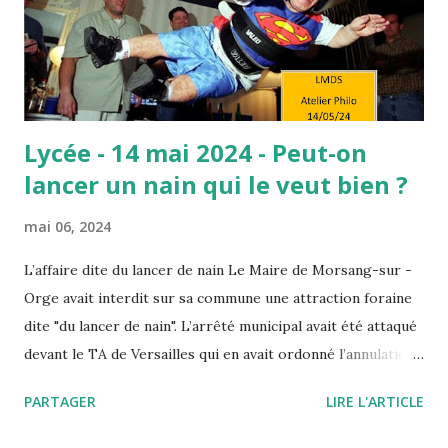
cette formule, se cache l’idée que le travail paie
nécessairement, et donc que celles et ceux qui réussissent
le méritent car il suffit de ...
Lycée - 14 mai 2024 - Peut-on
lancer un nain qui le veut bien ?
mai 06, 2024
L’affaire dite du lancer de nain Le Maire de Morsang-sur -
Orge avait interdit sur sa commune une attraction foraine
dite "du lancer de nain". L’arrêté municipal avait été attaqué
devant le TA de Versailles qui en avait ordonné l’annulation.
Saisi par un pourvoi, le Conseil d’Etat annule ce jugement
PARTAGER
LIRE L'ARTICLE
en insérant la dignité de la personne humaine à la liste des
"principes généraux du droit" qui autorisent par décret ou