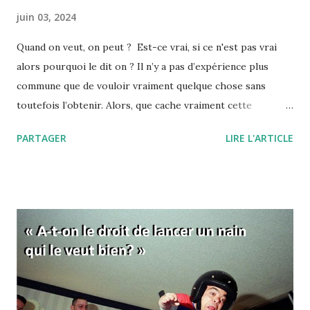
juin 03, 2024
Quand on veut, on peut ? Est-ce vrai, si ce n'est pas vrai
alors pourquoi le dit on ? Il n’y a pas d’expérience plus
commune que de vouloir vraiment quelque chose sans
toutefois l’obtenir. Alors, que cache vraiment cette
expression, "quand on veut, on peut" ou encore " il faut se
PARTAGER
LIRE L'ARTICLE
donner les moyens" ? Pourquoi, quand on veut, on ne peut
finalement pas réussir notre action ? L'expression "quand
on veut, on peut" signifie d'une manière à peine voilée, que
vous ne voulez pas vraiment réussir. Et tout est dans ce
"vraiment" ! Comme si c'était une simple question de
volonté… C’est aussi une manière de vous dire que si vous
fournissiez des efforts, eh bien ils s’avèreraient payants.
C’est donc comme si, de la volonté, découlaient forcément
les efforts, et des efforts les résultats. En fait, derrière