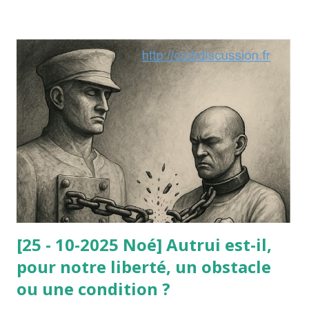
arrêté les autorités publiques à prendre telle ou telle
décision fondée non sur une loi (inexistante) mais sur l’un
de ces principes dégagés par la jurisprudence
administrative ou constitutionnelle. Le paradoxe de cette
affaire est le suivant : le nain était parfaitement consentant
et c’est sa dignité qu’il mettait en avant à l’appui de sa
requête contre l’arrêté municipal : selon lui, ce travail lui
avait redonné sa dignité (avant il vivait du RMI). Or, le
Conseil d’État ne lui a pas donné raison : à la dignité
invoquée par le nain, il a été opposé la d...
[25 - 10-2025 Noé] Autrui est-il,
pour notre liberté, un obstacle
ou une condition ?