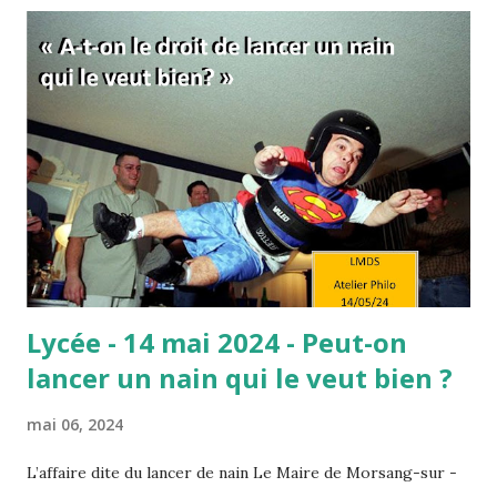
vous ne voulez pas vraiment réussir. Et tout est dans ce
"vraiment" ! Comme si c'était une simple question de
volonté… C’est aussi une manière de vous dire que si vous
fournissiez des efforts, eh bien ils s’avèreraient payants.
C’est donc comme si, de la volonté, découlaient forcément
les efforts, et des efforts les résultats. En fait, derrière
cette formule, se cache l’idée que le travail paie
nécessairement, et donc que celles et ceux qui réussissent
le méritent car il suffit de ...
Lycée - 14 mai 2024 - Peut-on
lancer un nain qui le veut bien ?
mai 06, 2024
L’affaire dite du lancer de nain Le Maire de Morsang-sur -