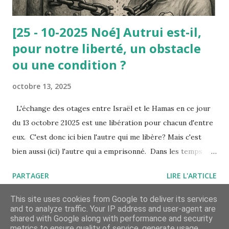
[25 - 10-2025 Noé] Autrui est-il,
pour notre liberté, un obstacle
ou une condition ?
octobre 13, 2025
L'échange des otages entre Israël et le Hamas en ce jour
du 13 octobre 21025 est une libération pour chacun d'entre
eux. C'est donc ici bien l'autre qui me libère? Mais c'est
bien aussi (ici) l'autre qui a emprisonné. Dans les temps
troublés que nous traversons, où l’on voit des peuples
PARTAGER
LIRE L'ARTICLE
entiers se heurter dans la violence — de Gaza à tant
d’autres lieux du monde — la question d’autrui prend une
This site uses cookies from Google to deliver its services
dimension tragique. Autrui n’est plus seulement le voisin ou
and to analyze traffic. Your IP address and user-agent are
shared with Google along with performance and security
le compagnon de vie, mais celui dont la simple existence
metrics to ensure quality of service, generate usage