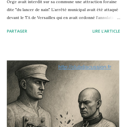
Orge avait interdit sur sa commune une attraction foraine
dite "du lancer de nain". L’arrêté municipal avait été attaqué
devant le TA de Versailles qui en avait ordonné l’annulation.
Saisi par un pourvoi, le Conseil d’Etat annule ce jugement
PARTAGER
LIRE L'ARTICLE
en insérant la dignité de la personne humaine à la liste des
"principes généraux du droit" qui autorisent par décret ou
arrêté les autorités publiques à prendre telle ou telle
décision fondée non sur une loi (inexistante) mais sur l’un
de ces principes dégagés par la jurisprudence
administrative ou constitutionnelle. Le paradoxe de cette
affaire est le suivant : le nain était parfaitement consentant
et c’est sa dignité qu’il mettait en avant à l’appui de sa
requête contre l’arrêté municipal : selon lui, ce travail lui
avait redonné sa dignité (avant il vivait du RMI). Or, le
Conseil d’État ne lui a pas donné raison : à la dignité
invoquée par le nain, il a été opposé la d...