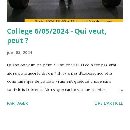
College 6/05/2024 - Qui veut,
peut ?
juin 03, 2024
Quand on veut, on peut ? Est-ce vrai, si ce n'est pas vrai
alors pourquoi le dit on ? Il n’y a pas d’expérience plus
commune que de vouloir vraiment quelque chose sans
toutefois l’obtenir. Alors, que cache vraiment cette
expression, "quand on veut, on peut" ou encore " il faut se
PARTAGER
LIRE L'ARTICLE
donner les moyens" ? Pourquoi, quand on veut, on ne peut
finalement pas réussir notre action ? L'expression "quand
on veut, on peut" signifie d'une manière à peine voilée, que