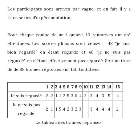
Les participants sont arrivés par vague, et en fait il y a
trois séries d'expérimentation.
Pour chaque équipe de un à quinze, 10 tentatives ont été
effectuées. Les scores globaux sont ceux-ci: 48 "je suis
bien regardé" en étant regardé et 40 "je ne suis pas
regardé" en n'étant effectivement pas regardé. Soit un total
de de 98 bonnes réponses sur 150 tentatives.
1
2
3
4
5
6
7
8
9
10
11
12
13
14
15
Je suis regardé
2
2
1
1
2
5
3
6
4
3
3
4
3
5
4
Je ne suis pas
2
1
1
5
4
2
3
2
3
3
4
4
4
2
regardé
Le tableau des bonnes réponses.