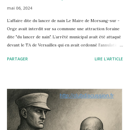
mai 06, 2024
L’affaire dite du lancer de nain Le Maire de Morsang-sur -
Orge avait interdit sur sa commune une attraction foraine
dite "du lancer de nain". L’arrêté municipal avait été attaqué
devant le TA de Versailles qui en avait ordonné l’annulation.
Saisi par un pourvoi, le Conseil d’Etat annule ce jugement
PARTAGER
LIRE L'ARTICLE
en insérant la dignité de la personne humaine à la liste des
"principes généraux du droit" qui autorisent par décret ou
arrêté les autorités publiques à prendre telle ou telle
décision fondée non sur une loi (inexistante) mais sur l’un
de ces principes dégagés par la jurisprudence
administrative ou constitutionnelle. Le paradoxe de cette
affaire est le suivant : le nain était parfaitement consentant
et c’est sa dignité qu’il mettait en avant à l’appui de sa
requête contre l’arrêté municipal : selon lui, ce travail lui