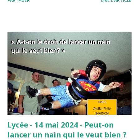
PARTAGER
LIRE L'ARTICLE
donner les moyens" ? Pourquoi, quand on veut, on ne peut
finalement pas réussir notre action ? L'expression "quand
on veut, on peut" signifie d'une manière à peine voilée, que
vous ne voulez pas vraiment réussir. Et tout est dans ce
"vraiment" ! Comme si c'était une simple question de
volonté… C’est aussi une manière de vous dire que si vous
fournissiez des efforts, eh bien ils s’avèreraient payants.
C’est donc comme si, de la volonté, découlaient forcément
les efforts, et des efforts les résultats. En fait, derrière
cette formule, se cache l’idée que le travail paie
nécessairement, et donc que celles et ceux qui réussissent
le méritent car il suffit de ...
Lycée - 14 mai 2024 - Peut-on
lancer un nain qui le veut bien ?