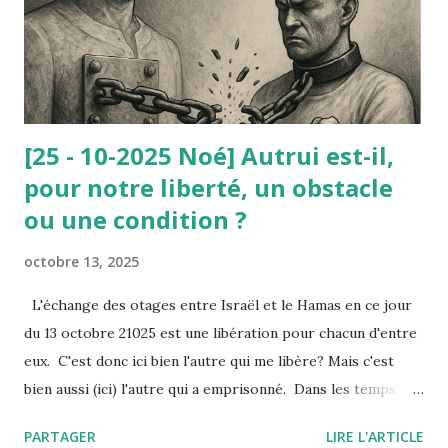
avait redonné sa dignité (avant il vivait du RMI). Or, le
Conseil d’État ne lui a pas donné raison : à la dignité
invoquée par le nain, il a été opposé la d...
[25 - 10-2025 Noé] Autrui est-il,
pour notre liberté, un obstacle
ou une condition ?
octobre 13, 2025
L'échange des otages entre Israël et le Hamas en ce jour
du 13 octobre 21025 est une libération pour chacun d'entre
eux. C'est donc ici bien l'autre qui me libère? Mais c'est
bien aussi (ici) l'autre qui a emprisonné. Dans les temps
troublés que nous traversons, où l’on voit des peuples
PARTAGER
LIRE L'ARTICLE
entiers se heurter dans la violence — de Gaza à tant