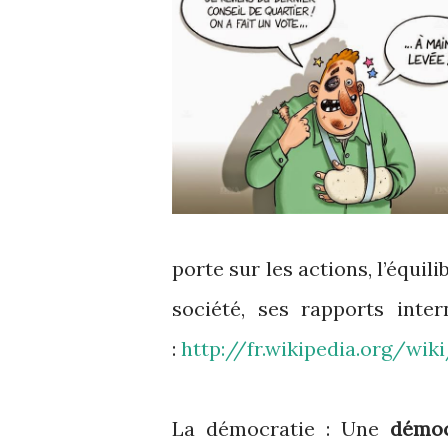
porte sur les actions, l’équi
société, ses rapports inte
:
http://fr.wikipedia.org/wik
La démocratie : Une
démoc