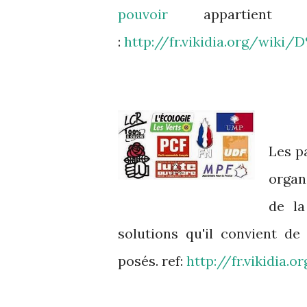
pouvoir
appartient
:
http://fr.vikidia.org/wik
Les p
organ
de la
solutions qu'il convient d
posés. ref:
http://fr.vikidia.