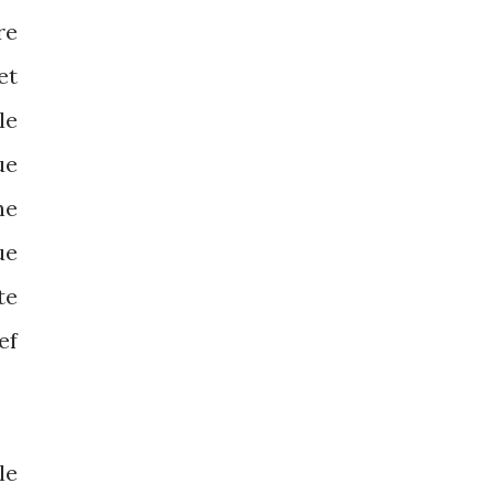
re
et
le
ue
ne
ue
te
ef
le