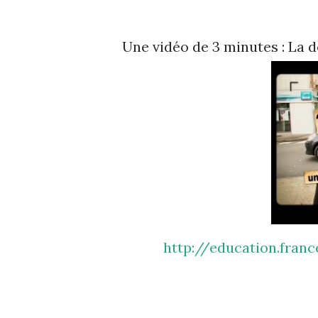
Une vidéo de 3 minutes : La 
http://education.francetv.fr/videos/politique-mode-d-emploi-la-