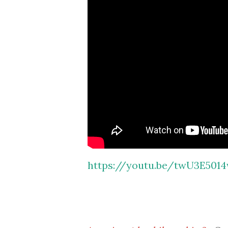
https://youtu.be/twU3E501