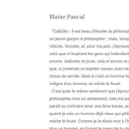
Blaise Pascal
"Calliclès : Il est beau d'étudier la philosop
un jeune garçon à philosopher ; mais, lors
ridicule, Socrate, et, pour ma part, j'éprouv
celui que m'inspirent les gens qui balbutient
encore, balbutier et jouer, cela m'amuse et
que, si j'entends un bambin causer avec nett
chose de servile. Mais si c'est un homme fait
indigne d'un homme, et mérite le fouet.
C'est juste le même sentiment que j'éprouve
philosophie chez un adolescent, cela me pa
paraît au contraire avoir une âme basse, qu
quand je vois un homme déjà vieux qui philo
mérite le fouet. Comme je le disais tout à l
plus un homme, en fuyant le coeur de la ci