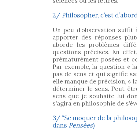
sciences ou les lettres.
2/ Philosopher, c’est d’abor
Un peu d’observation suffit
apporter des réponses plut
aborde les problèmes diff
questions précises. En eff
prématurément posées et co
Par exemple, la question « la
pas de sens et qui signifie s
elle manque de précision, « la
déterminer le sens. Peut-être
sens que je souhaite lui do
s’agira en philosophie de s’é
3/ “Se moquer de la philosop
dans
Pensées
)