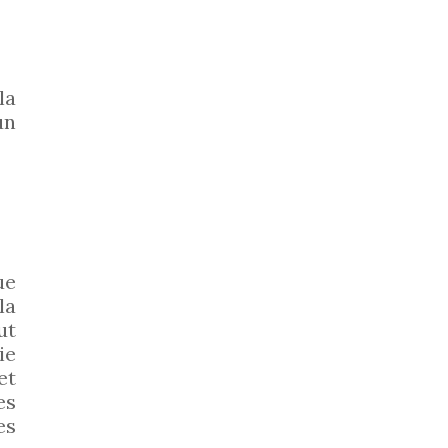
la
un
ue
la
ut
ie
et
es
es