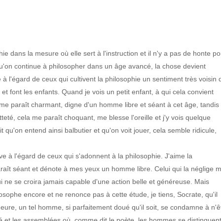
hie dans la mesure où elle sert à l'instruction et il n'y a pas de honte p
qu'on continue à philosopher dans un âge avancé, la chose devient
e à l'égard de ceux qui cultivent la philosophie un sentiment très voisin 
 et font les enfants. Quand je vois un petit enfant, à qui cela convient
 me paraît charmant, digne d'un homme libre et séant à cet âge, tandis
eté, cela me paraît choquant, me blesse l'oreille et j'y vois quelque
 qu'on entend ainsi balbutier et qu'on voit jouer, cela semble ridicule,
 à l'égard de ceux qui s'adonnent à la philosophie. J'aime la
raît séant et dénote à mes yeux un homme libre. Celui qui la néglige 
i ne se croira jamais capable d'une action belle et généreuse. Mais
sophe encore et ne renonce pas à cette étude, je tiens, Socrate, qu'il
'heure, un tel homme, si parfaitement doué qu'il soit, se condamne à n'ê
té et les assemblées où, comme dit le poète, les hommes se distinguent