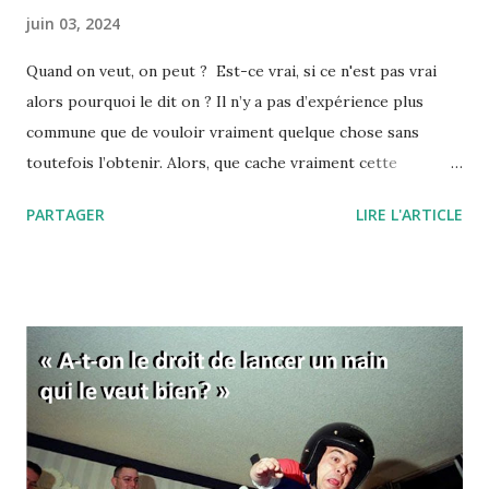
juin 03, 2024
Quand on veut, on peut ? Est-ce vrai, si ce n'est pas vrai
alors pourquoi le dit on ? Il n’y a pas d’expérience plus
commune que de vouloir vraiment quelque chose sans
toutefois l’obtenir. Alors, que cache vraiment cette
expression, "quand on veut, on peut" ou encore " il faut se
PARTAGER
LIRE L'ARTICLE
donner les moyens" ? Pourquoi, quand on veut, on ne peut
finalement pas réussir notre action ? L'expression "quand
on veut, on peut" signifie d'une manière à peine voilée, que
vous ne voulez pas vraiment réussir. Et tout est dans ce
"vraiment" ! Comme si c'était une simple question de
volonté… C’est aussi une manière de vous dire que si vous
fournissiez des efforts, eh bien ils s’avèreraient payants.
C’est donc comme si, de la volonté, découlaient forcément
les efforts, et des efforts les résultats. En fait, derrière