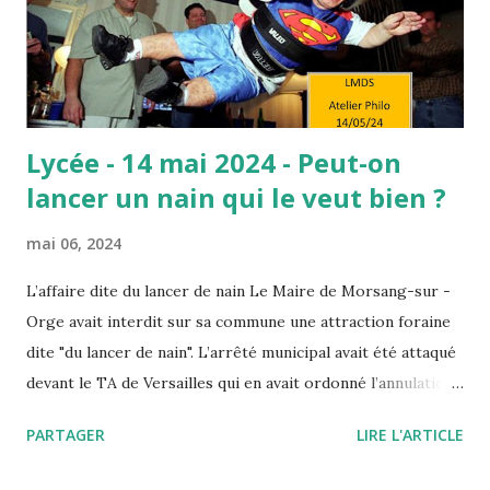
cette formule, se cache l’idée que le travail paie
nécessairement, et donc que celles et ceux qui réussissent
le méritent car il suffit de ...
Lycée - 14 mai 2024 - Peut-on
lancer un nain qui le veut bien ?
mai 06, 2024
L’affaire dite du lancer de nain Le Maire de Morsang-sur -
Orge avait interdit sur sa commune une attraction foraine
dite "du lancer de nain". L’arrêté municipal avait été attaqué
devant le TA de Versailles qui en avait ordonné l’annulation.
Saisi par un pourvoi, le Conseil d’Etat annule ce jugement
PARTAGER
LIRE L'ARTICLE
en insérant la dignité de la personne humaine à la liste des
"principes généraux du droit" qui autorisent par décret ou