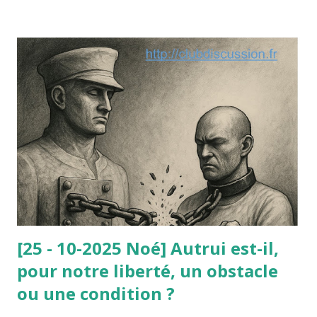
arrêté les autorités publiques à prendre telle ou telle
décision fondée non sur une loi (inexistante) mais sur l’un
de ces principes dégagés par la jurisprudence
administrative ou constitutionnelle. Le paradoxe de cette
affaire est le suivant : le nain était parfaitement consentant
et c’est sa dignité qu’il mettait en avant à l’appui de sa
requête contre l’arrêté municipal : selon lui, ce travail lui
avait redonné sa dignité (avant il vivait du RMI). Or, le
Conseil d’État ne lui a pas donné raison : à la dignité
invoquée par le nain, il a été opposé la d...
[25 - 10-2025 Noé] Autrui est-il,
pour notre liberté, un obstacle
ou une condition ?