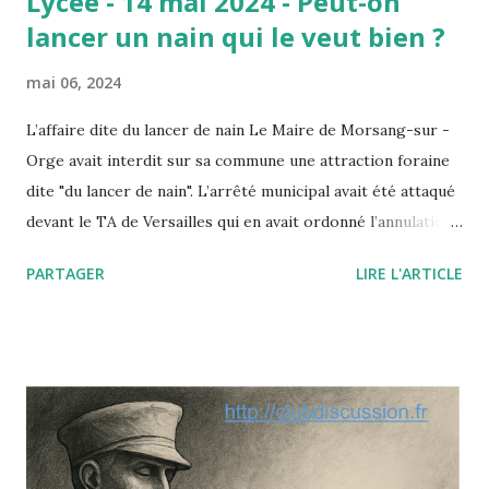
Lycée - 14 mai 2024 - Peut-on
lancer un nain qui le veut bien ?
mai 06, 2024
L’affaire dite du lancer de nain Le Maire de Morsang-sur -
Orge avait interdit sur sa commune une attraction foraine
dite "du lancer de nain". L’arrêté municipal avait été attaqué
devant le TA de Versailles qui en avait ordonné l’annulation.
Saisi par un pourvoi, le Conseil d’Etat annule ce jugement
PARTAGER
LIRE L'ARTICLE
en insérant la dignité de la personne humaine à la liste des
"principes généraux du droit" qui autorisent par décret ou
arrêté les autorités publiques à prendre telle ou telle
décision fondée non sur une loi (inexistante) mais sur l’un
de ces principes dégagés par la jurisprudence
administrative ou constitutionnelle. Le paradoxe de cette
affaire est le suivant : le nain était parfaitement consentant