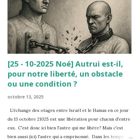
et c’est sa dignité qu’il mettait en avant à l’appui de sa
requête contre l’arrêté municipal : selon lui, ce travail lui
avait redonné sa dignité (avant il vivait du RMI). Or, le
Conseil d’État ne lui a pas donné raison : à la dignité
invoquée par le nain, il a été opposé la d...
[25 - 10-2025 Noé] Autrui est-il,
pour notre liberté, un obstacle
ou une condition ?
octobre 13, 2025
L'échange des otages entre Israël et le Hamas en ce jour
du 13 octobre 21025 est une libération pour chacun d'entre
eux. C'est donc ici bien l'autre qui me libère? Mais c'est
bien aussi (ici) l'autre qui a emprisonné. Dans les temps