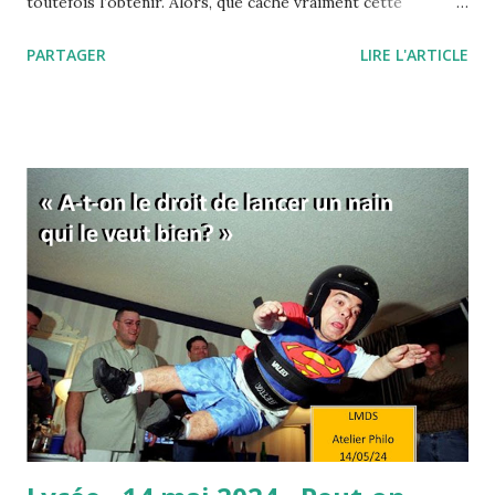
toutefois l’obtenir. Alors, que cache vraiment cette
expression, "quand on veut, on peut" ou encore " il faut se
PARTAGER
LIRE L'ARTICLE
donner les moyens" ? Pourquoi, quand on veut, on ne peut
finalement pas réussir notre action ? L'expression "quand
on veut, on peut" signifie d'une manière à peine voilée, que
vous ne voulez pas vraiment réussir. Et tout est dans ce
"vraiment" ! Comme si c'était une simple question de
volonté… C’est aussi une manière de vous dire que si vous
fournissiez des efforts, eh bien ils s’avèreraient payants.
C’est donc comme si, de la volonté, découlaient forcément
les efforts, et des efforts les résultats. En fait, derrière
cette formule, se cache l’idée que le travail paie
nécessairement, et donc que celles et ceux qui réussissent
le méritent car il suffit de ...