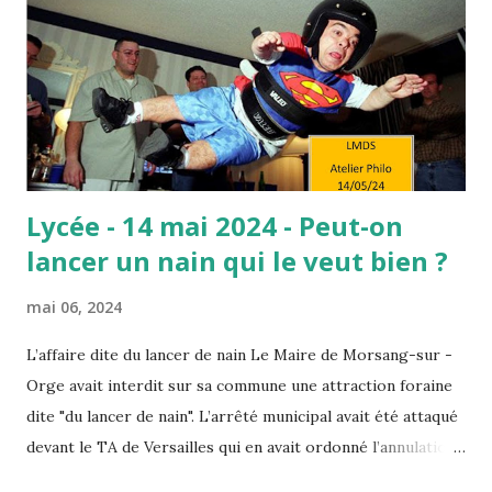
C’est donc comme si, de la volonté, découlaient forcément
les efforts, et des efforts les résultats. En fait, derrière
cette formule, se cache l’idée que le travail paie
nécessairement, et donc que celles et ceux qui réussissent
le méritent car il suffit de ...
Lycée - 14 mai 2024 - Peut-on
lancer un nain qui le veut bien ?
mai 06, 2024
L’affaire dite du lancer de nain Le Maire de Morsang-sur -
Orge avait interdit sur sa commune une attraction foraine
dite "du lancer de nain". L’arrêté municipal avait été attaqué
devant le TA de Versailles qui en avait ordonné l’annulation.
Saisi par un pourvoi, le Conseil d’Etat annule ce jugement