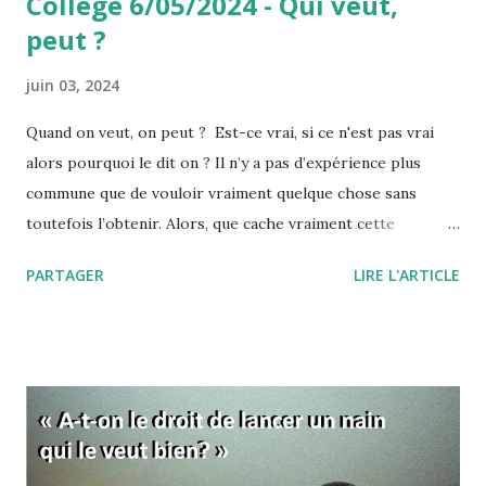
College 6/05/2024 - Qui veut,
peut ?
juin 03, 2024
Quand on veut, on peut ? Est-ce vrai, si ce n'est pas vrai
alors pourquoi le dit on ? Il n’y a pas d’expérience plus
commune que de vouloir vraiment quelque chose sans
toutefois l’obtenir. Alors, que cache vraiment cette
expression, "quand on veut, on peut" ou encore " il faut se
PARTAGER
LIRE L'ARTICLE
donner les moyens" ? Pourquoi, quand on veut, on ne peut
finalement pas réussir notre action ? L'expression "quand
on veut, on peut" signifie d'une manière à peine voilée, que
vous ne voulez pas vraiment réussir. Et tout est dans ce
"vraiment" ! Comme si c'était une simple question de
volonté… C’est aussi une manière de vous dire que si vous
fournissiez des efforts, eh bien ils s’avèreraient payants.