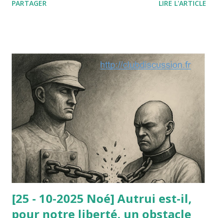
PARTAGER
LIRE L'ARTICLE
en insérant la dignité de la personne humaine à la liste des
"principes généraux du droit" qui autorisent par décret ou
arrêté les autorités publiques à prendre telle ou telle
décision fondée non sur une loi (inexistante) mais sur l’un
de ces principes dégagés par la jurisprudence
administrative ou constitutionnelle. Le paradoxe de cette
affaire est le suivant : le nain était parfaitement consentant
et c’est sa dignité qu’il mettait en avant à l’appui de sa
requête contre l’arrêté municipal : selon lui, ce travail lui
avait redonné sa dignité (avant il vivait du RMI). Or, le
Conseil d’État ne lui a pas donné raison : à la dignité
invoquée par le nain, il a été opposé la d...
[25 - 10-2025 Noé] Autrui est-il,
pour notre liberté, un obstacle