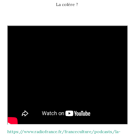
L
a
colère ?
https://www.radiofrance.fr/franceculture/podcasts/la-