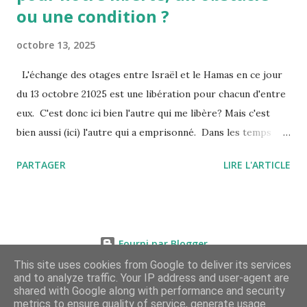
ou une condition ?
octobre 13, 2025
L'échange des otages entre Israël et le Hamas en ce jour
du 13 octobre 21025 est une libération pour chacun d'entre
eux. C'est donc ici bien l'autre qui me libère? Mais c'est
bien aussi (ici) l'autre qui a emprisonné. Dans les temps
troublés que nous traversons, où l’on voit des peuples
PARTAGER
LIRE L'ARTICLE
entiers se heurter dans la violence — de Gaza à tant
d’autres lieux du monde — la question d’autrui prend une
dimension tragique. Autrui n’est plus seulement le voisin ou
le compagnon de vie, mais celui dont la simple existence
Fourni par Blogger
semble parfois menacer la nôtre. Pourtant, comme le
This site uses cookies from Google to deliver its services
rappellent Levinas et Arendt, la liberté n’est réelle qu’à
and to analyze traffic. Your IP address and user-agent are
travers le lien avec les autres : elle suppose la
shared with Google along with performance and security
metrics to ensure quality of service, generate usage
reconnaissance du visage d’autrui, le partage d’un monde