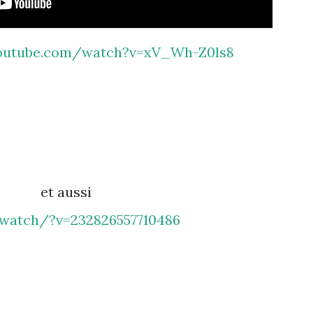
youtube.com/watch?v=xV_Wh-Z0ls8
et aussi
watch/?v=232826557710486