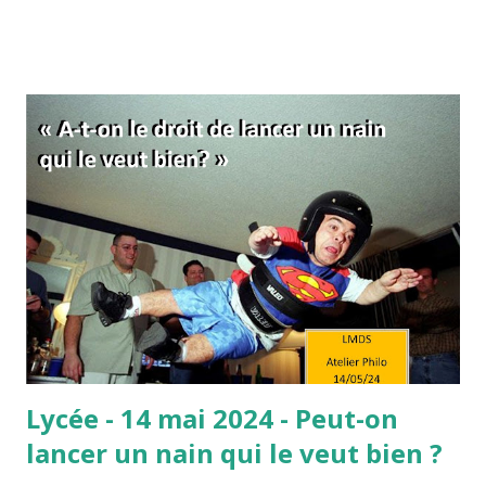
finalement pas réussir notre action ? L'expression "quand
on veut, on peut" signifie d'une manière à peine voilée, que
vous ne voulez pas vraiment réussir. Et tout est dans ce
"vraiment" ! Comme si c'était une simple question de
volonté… C’est aussi une manière de vous dire que si vous
fournissiez des efforts, eh bien ils s’avèreraient payants.
C’est donc comme si, de la volonté, découlaient forcément
les efforts, et des efforts les résultats. En fait, derrière
cette formule, se cache l’idée que le travail paie
nécessairement, et donc que celles et ceux qui réussissent
le méritent car il suffit de ...
Lycée - 14 mai 2024 - Peut-on
lancer un nain qui le veut bien ?