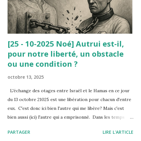
Conseil d’État ne lui a pas donné raison : à la dignité
invoquée par le nain, il a été opposé la d...
[25 - 10-2025 Noé] Autrui est-il,
pour notre liberté, un obstacle
ou une condition ?
octobre 13, 2025
L'échange des otages entre Israël et le Hamas en ce jour
du 13 octobre 21025 est une libération pour chacun d'entre
eux. C'est donc ici bien l'autre qui me libère? Mais c'est
bien aussi (ici) l'autre qui a emprisonné. Dans les temps
troublés que nous traversons, où l’on voit des peuples
PARTAGER
LIRE L'ARTICLE
entiers se heurter dans la violence — de Gaza à tant