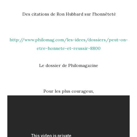
Des citations de Ron Hubbard sur l'honnêteté
http://www.philomag.com/les-idees/dossiers/peut-on-
etre-honnete-et-reussir-8800
Le dossier de Philomagazine
Pour les plus courageux,