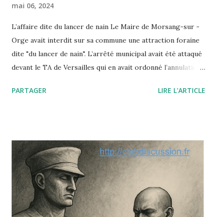
mai 06, 2024
L’affaire dite du lancer de nain Le Maire de Morsang-sur -
Orge avait interdit sur sa commune une attraction foraine
dite "du lancer de nain". L’arrêté municipal avait été attaqué
devant le TA de Versailles qui en avait ordonné l’annulation.
Saisi par un pourvoi, le Conseil d’Etat annule ce jugement
PARTAGER
LIRE L'ARTICLE
en insérant la dignité de la personne humaine à la liste des
"principes généraux du droit" qui autorisent par décret ou
arrêté les autorités publiques à prendre telle ou telle
décision fondée non sur une loi (inexistante) mais sur l’un
de ces principes dégagés par la jurisprudence
administrative ou constitutionnelle. Le paradoxe de cette
affaire est le suivant : le nain était parfaitement consentant
et c’est sa dignité qu’il mettait en avant à l’appui de sa
requête contre l’arrêté municipal : selon lui, ce travail lui
avait redonné sa dignité (avant il vivait du RMI). Or, le