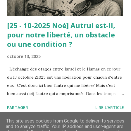
invoquée par le nain, il a été opposé la d...
[25 - 10-2025 Noé] Autrui est-il,
pour notre liberté, un obstacle
ou une condition ?
octobre 13, 2025
L'échange des otages entre Israël et le Hamas en ce jour
du 13 octobre 21025 est une libération pour chacun d'entre
eux. C'est donc ici bien l'autre qui me libère? Mais c'est
bien aussi (ici) l'autre qui a emprisonné. Dans les temps
troublés que nous traversons, où l’on voit des peuples
PARTAGER
LIRE L'ARTICLE
entiers se heurter dans la violence — de Gaza à tant
d’autres lieux du monde — la question d’autrui prend une
This site uses cookies from Google to deliver its services
and to analyze traffic. Your IP address and user-agent are
dimension tragique. Autrui n’est plus seulement le voisin ou