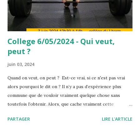
College 6/05/2024 - Qui veut,
peut ?
juin 03, 2024
Quand on veut, on peut ? Est-ce vrai, si ce n'est pas vrai
alors pourquoi le dit on ? Il n’y a pas d’expérience plus
commune que de vouloir vraiment quelque chose sans
toutefois l’obtenir. Alors, que cache vraiment cette
expression, "quand on veut, on peut" ou encore " il faut se
PARTAGER
LIRE L'ARTICLE
donner les moyens" ? Pourquoi, quand on veut, on ne peut
finalement pas réussir notre action ? L'expression "quand
on veut, on peut" signifie d'une manière à peine voilée, que