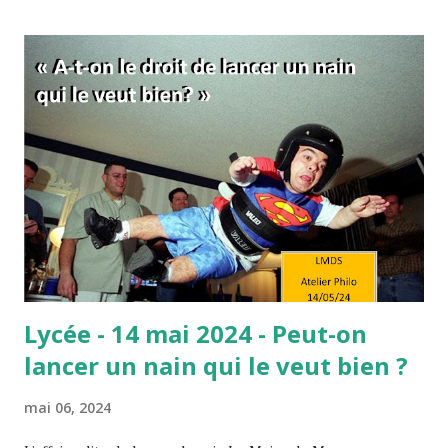
vous ne voulez pas vraiment réussir. Et tout est dans ce
"vraiment" ! Comme si c'était une simple question de
volonté… C’est aussi une manière de vous dire que si vous
fournissiez des efforts, eh bien ils s’avèreraient payants.
C’est donc comme si, de la volonté, découlaient forcément
les efforts, et des efforts les résultats. En fait, derrière
cette formule, se cache l’idée que le travail paie
nécessairement, et donc que celles et ceux qui réussissent
le méritent car il suffit de ...
Lycée - 14 mai 2024 - Peut-on
lancer un nain qui le veut bien ?
mai 06, 2024