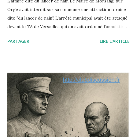
L’affaire dite du lancer de nain Le Maire de Morsang-sur -
Orge avait interdit sur sa commune une attraction foraine
dite "du lancer de nain". L’arrêté municipal avait été attaqué
devant le TA de Versailles qui en avait ordonné l’annulation.
Saisi par un pourvoi, le Conseil d’Etat annule ce jugement
PARTAGER
LIRE L'ARTICLE
en insérant la dignité de la personne humaine à la liste des
"principes généraux du droit" qui autorisent par décret ou
arrêté les autorités publiques à prendre telle ou telle
décision fondée non sur une loi (inexistante) mais sur l’un
de ces principes dégagés par la jurisprudence
administrative ou constitutionnelle. Le paradoxe de cette
affaire est le suivant : le nain était parfaitement consentant
et c’est sa dignité qu’il mettait en avant à l’appui de sa
requête contre l’arrêté municipal : selon lui, ce travail lui
avait redonné sa dignité (avant il vivait du RMI). Or, le
Conseil d’État ne lui a pas donné raison : à la dignité