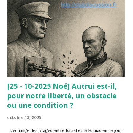
de ces principes dégagés par la jurisprudence
administrative ou constitutionnelle. Le paradoxe de cette
affaire est le suivant : le nain était parfaitement consentant
et c’est sa dignité qu’il mettait en avant à l’appui de sa
requête contre l’arrêté municipal : selon lui, ce travail lui
avait redonné sa dignité (avant il vivait du RMI). Or, le
Conseil d’État ne lui a pas donné raison : à la dignité
invoquée par le nain, il a été opposé la d...
[25 - 10-2025 Noé] Autrui est-il,
pour notre liberté, un obstacle
ou une condition ?
octobre 13, 2025
L'échange des otages entre Israël et le Hamas en ce jour