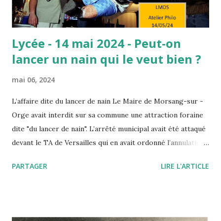
le méritent car il suffit de ...
Lycée - 14 mai 2024 - Peut-on
lancer un nain qui le veut bien ?
mai 06, 2024
L’affaire dite du lancer de nain Le Maire de Morsang-sur -
Orge avait interdit sur sa commune une attraction foraine
dite "du lancer de nain". L’arrêté municipal avait été attaqué
devant le TA de Versailles qui en avait ordonné l’annulation.
Saisi par un pourvoi, le Conseil d’Etat annule ce jugement
PARTAGER
LIRE L'ARTICLE
en insérant la dignité de la personne humaine à la liste des
"principes généraux du droit" qui autorisent par décret ou
arrêté les autorités publiques à prendre telle ou telle
décision fondée non sur une loi (inexistante) mais sur l’un