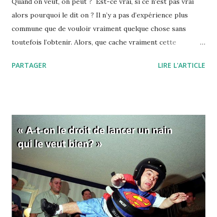
Quand on veut, on peut ? Est-ce vrai, si ce n'est pas vrai
alors pourquoi le dit on ? Il n’y a pas d’expérience plus
commune que de vouloir vraiment quelque chose sans
toutefois l’obtenir. Alors, que cache vraiment cette
expression, "quand on veut, on peut" ou encore " il faut se
PARTAGER
LIRE L'ARTICLE
donner les moyens" ? Pourquoi, quand on veut, on ne peut
finalement pas réussir notre action ? L'expression "quand
on veut, on peut" signifie d'une manière à peine voilée, que
vous ne voulez pas vraiment réussir. Et tout est dans ce
"vraiment" ! Comme si c'était une simple question de
volonté… C’est aussi une manière de vous dire que si vous
fournissiez des efforts, eh bien ils s’avèreraient payants.
C’est donc comme si, de la volonté, découlaient forcément
les efforts, et des efforts les résultats. En fait, derrière
cette formule, se cache l’idée que le travail paie
nécessairement, et donc que celles et ceux qui réussissent