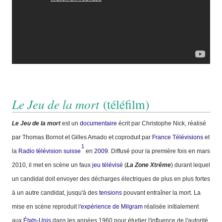
Le Jeu de la mort
(téléfilm)
Le Jeu de la mort
est un
documentaire
écrit par Christophe Nick, réalisé
par Thomas Bornot et Gilles Amado et coproduit par
France Télévisions
et
1
la
Radio télévision suisse
en
2009
. Diffusé pour la première fois en mars
2010, il met en scène un faux
jeu télévisé
(
La Zone Xtrême
) durant lequel
un candidat doit envoyer des décharges électriques de plus en plus fortes
à un autre candidat, jusqu'à des
tensions
pouvant entraîner la mort. La
mise en scène reproduit l'
expérience de Milgram
réalisée initialement
aux
États-Unis
dans les années 1960 pour étudier l'influence de l'autorité