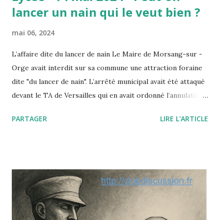
lancer un nain qui le veut bien ?
mai 06, 2024
L’affaire dite du lancer de nain Le Maire de Morsang-sur -
Orge avait interdit sur sa commune une attraction foraine
dite "du lancer de nain". L’arrêté municipal avait été attaqué
devant le TA de Versailles qui en avait ordonné l’annulation.
Saisi par un pourvoi, le Conseil d’Etat annule ce jugement
PARTAGER
LIRE L'ARTICLE
en insérant la dignité de la personne humaine à la liste des
"principes généraux du droit" qui autorisent par décret ou
arrêté les autorités publiques à prendre telle ou telle
décision fondée non sur une loi (inexistante) mais sur l’un
de ces principes dégagés par la jurisprudence
administrative ou constitutionnelle. Le paradoxe de cette
affaire est le suivant : le nain était parfaitement consentant
et c’est sa dignité qu’il mettait en avant à l’appui de sa