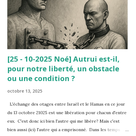
requête contre l’arrêté municipal : selon lui, ce travail lui
avait redonné sa dignité (avant il vivait du RMI). Or, le
Conseil d’État ne lui a pas donné raison : à la dignité
invoquée par le nain, il a été opposé la d...
[25 - 10-2025 Noé] Autrui est-il,
pour notre liberté, un obstacle
ou une condition ?
octobre 13, 2025
L'échange des otages entre Israël et le Hamas en ce jour
du 13 octobre 21025 est une libération pour chacun d'entre
eux. C'est donc ici bien l'autre qui me libère? Mais c'est
bien aussi (ici) l'autre qui a emprisonné. Dans les temps