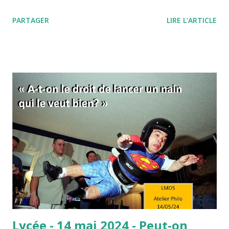
expression, "quand on veut, on peut" ou encore " il faut se
PARTAGER
LIRE L'ARTICLE
donner les moyens" ? Pourquoi, quand on veut, on ne peut
finalement pas réussir notre action ? L'expression "quand
on veut, on peut" signifie d'une manière à peine voilée, que
vous ne voulez pas vraiment réussir. Et tout est dans ce
"vraiment" ! Comme si c'était une simple question de
volonté… C’est aussi une manière de vous dire que si vous
fournissiez des efforts, eh bien ils s’avèreraient payants.
C’est donc comme si, de la volonté, découlaient forcément
les efforts, et des efforts les résultats. En fait, derrière
cette formule, se cache l’idée que le travail paie
nécessairement, et donc que celles et ceux qui réussissent
le méritent car il suffit de ...
Lycée - 14 mai 2024 - Peut-on