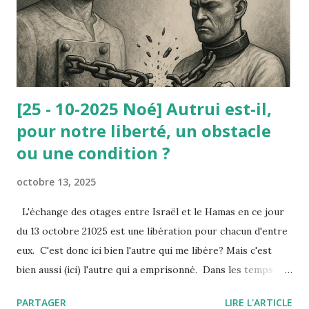
avait redonné sa dignité (avant il vivait du RMI). Or, le
Conseil d’État ne lui a pas donné raison : à la dignité
invoquée par le nain, il a été opposé la d...
[25 - 10-2025 Noé] Autrui est-il,
pour notre liberté, un obstacle
ou une condition ?
octobre 13, 2025
L'échange des otages entre Israël et le Hamas en ce jour
du 13 octobre 21025 est une libération pour chacun d'entre
eux. C'est donc ici bien l'autre qui me libère? Mais c'est
bien aussi (ici) l'autre qui a emprisonné. Dans les temps
troublés que nous traversons, où l’on voit des peuples
PARTAGER
LIRE L'ARTICLE
entiers se heurter dans la violence — de Gaza à tant