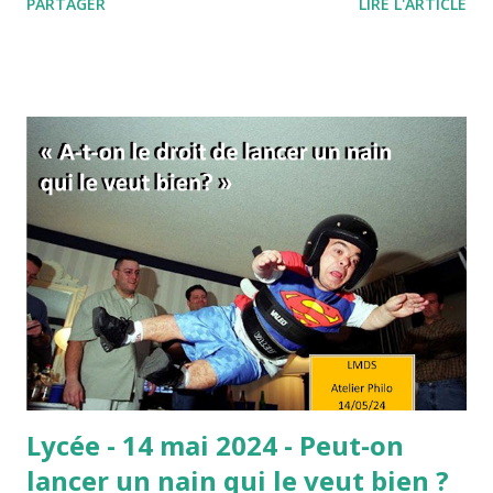
PARTAGER
LIRE L'ARTICLE
donner les moyens" ? Pourquoi, quand on veut, on ne peut
finalement pas réussir notre action ? L'expression "quand
on veut, on peut" signifie d'une manière à peine voilée, que
vous ne voulez pas vraiment réussir. Et tout est dans ce
"vraiment" ! Comme si c'était une simple question de
volonté… C’est aussi une manière de vous dire que si vous
fournissiez des efforts, eh bien ils s’avèreraient payants.
C’est donc comme si, de la volonté, découlaient forcément
les efforts, et des efforts les résultats. En fait, derrière
cette formule, se cache l’idée que le travail paie
nécessairement, et donc que celles et ceux qui réussissent
le méritent car il suffit de ...
Lycée - 14 mai 2024 - Peut-on
lancer un nain qui le veut bien ?