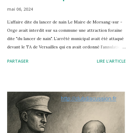
mai 06, 2024
L’affaire dite du lancer de nain Le Maire de Morsang-sur -
Orge avait interdit sur sa commune une attraction foraine
dite "du lancer de nain". L’arrêté municipal avait été attaqué
devant le TA de Versailles qui en avait ordonné l’annulation.
Saisi par un pourvoi, le Conseil d’Etat annule ce jugement
PARTAGER
LIRE L'ARTICLE
en insérant la dignité de la personne humaine à la liste des
"principes généraux du droit" qui autorisent par décret ou
arrêté les autorités publiques à prendre telle ou telle
décision fondée non sur une loi (inexistante) mais sur l’un
de ces principes dégagés par la jurisprudence
administrative ou constitutionnelle. Le paradoxe de cette
affaire est le suivant : le nain était parfaitement consentant
et c’est sa dignité qu’il mettait en avant à l’appui de sa
requête contre l’arrêté municipal : selon lui, ce travail lui