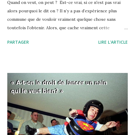
Quand on veut, on peut ? Est-ce vrai, si ce n'est pas vrai
alors pourquoi le dit on ? Il n’y a pas d’expérience plus
commune que de vouloir vraiment quelque chose sans
toutefois l’obtenir. Alors, que cache vraiment cette
expression, "quand on veut, on peut" ou encore " il faut se
PARTAGER
LIRE L'ARTICLE
donner les moyens" ? Pourquoi, quand on veut, on ne peut
finalement pas réussir notre action ? L'expression "quand
on veut, on peut" signifie d'une manière à peine voilée, que
vous ne voulez pas vraiment réussir. Et tout est dans ce
"vraiment" ! Comme si c'était une simple question de
volonté… C’est aussi une manière de vous dire que si vous
fournissiez des efforts, eh bien ils s’avèreraient payants.
C’est donc comme si, de la volonté, découlaient forcément
les efforts, et des efforts les résultats. En fait, derrière
cette formule, se cache l’idée que le travail paie
nécessairement, et donc que celles et ceux qui réussissent