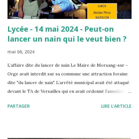
le méritent car il suffit de ...
Lycée - 14 mai 2024 - Peut-on
lancer un nain qui le veut bien ?
mai 06, 2024
L’affaire dite du lancer de nain Le Maire de Morsang-sur -
Orge avait interdit sur sa commune une attraction foraine
dite "du lancer de nain". L’arrêté municipal avait été attaqué
devant le TA de Versailles qui en avait ordonné l’annulation.
Saisi par un pourvoi, le Conseil d’Etat annule ce jugement
PARTAGER
LIRE L'ARTICLE
en insérant la dignité de la personne humaine à la liste des
"principes généraux du droit" qui autorisent par décret ou
arrêté les autorités publiques à prendre telle ou telle
décision fondée non sur une loi (inexistante) mais sur l’un