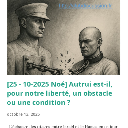
de ces principes dégagés par la jurisprudence
administrative ou constitutionnelle. Le paradoxe de cette
affaire est le suivant : le nain était parfaitement consentant
et c’est sa dignité qu’il mettait en avant à l’appui de sa
requête contre l’arrêté municipal : selon lui, ce travail lui
avait redonné sa dignité (avant il vivait du RMI). Or, le
Conseil d’État ne lui a pas donné raison : à la dignité
invoquée par le nain, il a été opposé la d...
[25 - 10-2025 Noé] Autrui est-il,
pour notre liberté, un obstacle
ou une condition ?
octobre 13, 2025
L'échange des otages entre Israël et le Hamas en ce jour