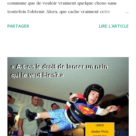
commune que de vouloir vraiment quelque chose sans
toutefois l’obtenir. Alors, que cache vraiment cette
expression, "quand on veut, on peut" ou encore " il faut se
PARTAGER
LIRE L'ARTICLE
donner les moyens" ? Pourquoi, quand on veut, on ne peut
finalement pas réussir notre action ? L'expression "quand
on veut, on peut" signifie d'une manière à peine voilée, que
vous ne voulez pas vraiment réussir. Et tout est dans ce
"vraiment" ! Comme si c'était une simple question de
volonté… C’est aussi une manière de vous dire que si vous
fournissiez des efforts, eh bien ils s’avèreraient payants.
C’est donc comme si, de la volonté, découlaient forcément
les efforts, et des efforts les résultats. En fait, derrière
cette formule, se cache l’idée que le travail paie
nécessairement, et donc que celles et ceux qui réussissent
le méritent car il suffit de ...