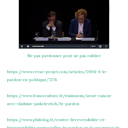
Ne pas pardonner pour ne pas oublier
https://www.revue-projet.com/articles/2004-4-le-
pardon-en-politique/7276
https://www.franceculture.fr/emissions/avoir-raison-
avec-vladimir-jankelevitch/le-pardon
https://www.philolog.fr/contre-lirreversibilite-et-
limprevisibilite-temporelles-le-pardon-et-la-promesse-h-