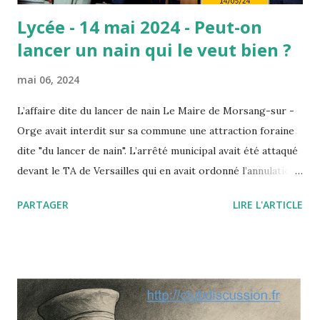
Lycée - 14 mai 2024 - Peut-on
lancer un nain qui le veut bien ?
mai 06, 2024
L’affaire dite du lancer de nain Le Maire de Morsang-sur -
Orge avait interdit sur sa commune une attraction foraine
dite "du lancer de nain". L’arrêté municipal avait été attaqué
devant le TA de Versailles qui en avait ordonné l’annulation.
Saisi par un pourvoi, le Conseil d’Etat annule ce jugement
PARTAGER
LIRE L'ARTICLE
en insérant la dignité de la personne humaine à la liste des
"principes généraux du droit" qui autorisent par décret ou
arrêté les autorités publiques à prendre telle ou telle
décision fondée non sur une loi (inexistante) mais sur l’un
de ces principes dégagés par la jurisprudence
administrative ou constitutionnelle. Le paradoxe de cette