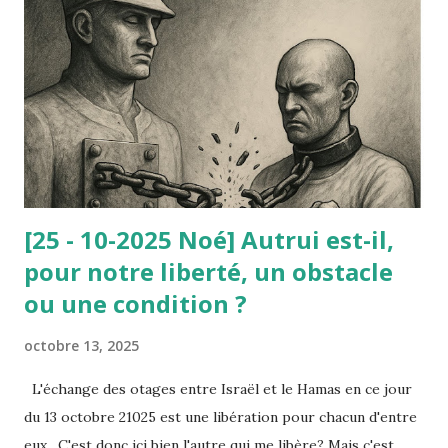
affaire est le suivant : le nain était parfaitement consentant
et c’est sa dignité qu’il mettait en avant à l’appui de sa
requête contre l’arrêté municipal : selon lui, ce travail lui
avait redonné sa dignité (avant il vivait du RMI). Or, le
Conseil d’État ne lui a pas donné raison : à la dignité
invoquée par le nain, il a été opposé la d...
[25 - 10-2025 Noé] Autrui est-il,
pour notre liberté, un obstacle
ou une condition ?
octobre 13, 2025
L'échange des otages entre Israël et le Hamas en ce jour
du 13 octobre 21025 est une libération pour chacun d'entre
eux. C'est donc ici bien l'autre qui me libère? Mais c'est