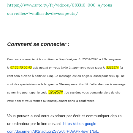
https://www.arte.tv/fr/videos/083310-000-A/tous-
surveilles-7-milliards-de-suspects/
Comment se connecter :
Pour vous connecter à la conférence téléphonique du 25/04/2020 à 11h composer
le
07 56 75 00 45
puis quand on vous invite à taper votre code taper le
326257#
(la
conf sera ouverte à partir de 11h). Le message est en anglais, aussi pour ceux qui ne
sont des spécialistes de la langue de Shakespeare, il suffit d'attendre que le message
326257#
se termine pour taper le code
. Le système vous demande alors de dire
votre nom et vous rentrez automatiquement dans la conférence.
Vous pouvez aussi vous exprimer par écrit et communiquer depuis
un ordinateur par le lien suivant:
https://docs.google.
com/document/d/
1nadtuqlZS7w8tirPlAAPkRsvn1NaE