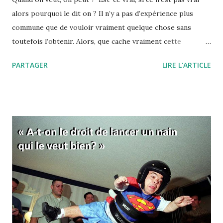
alors pourquoi le dit on ? Il n’y a pas d’expérience plus
commune que de vouloir vraiment quelque chose sans
toutefois l’obtenir. Alors, que cache vraiment cette
expression, "quand on veut, on peut" ou encore " il faut se
PARTAGER
LIRE L'ARTICLE
donner les moyens" ? Pourquoi, quand on veut, on ne peut
finalement pas réussir notre action ? L'expression "quand
on veut, on peut" signifie d'une manière à peine voilée, que
vous ne voulez pas vraiment réussir. Et tout est dans ce
"vraiment" ! Comme si c'était une simple question de
volonté… C’est aussi une manière de vous dire que si vous
fournissiez des efforts, eh bien ils s’avèreraient payants.
C’est donc comme si, de la volonté, découlaient forcément
les efforts, et des efforts les résultats. En fait, derrière
cette formule, se cache l’idée que le travail paie
nécessairement, et donc que celles et ceux qui réussissent
le méritent car il suffit de ...