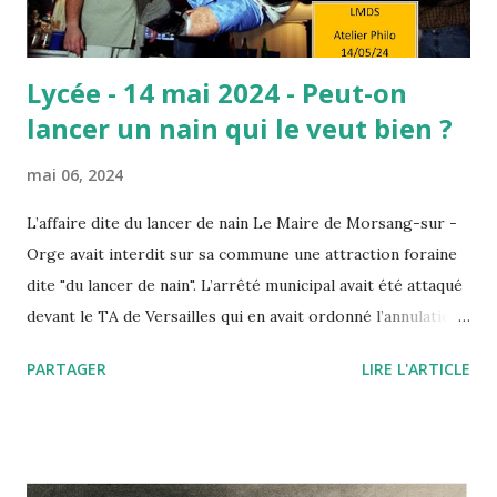
Lycée - 14 mai 2024 - Peut-on
lancer un nain qui le veut bien ?
mai 06, 2024
L’affaire dite du lancer de nain Le Maire de Morsang-sur -
Orge avait interdit sur sa commune une attraction foraine
dite "du lancer de nain". L’arrêté municipal avait été attaqué
devant le TA de Versailles qui en avait ordonné l’annulation.
Saisi par un pourvoi, le Conseil d’Etat annule ce jugement
PARTAGER
LIRE L'ARTICLE
en insérant la dignité de la personne humaine à la liste des
"principes généraux du droit" qui autorisent par décret ou
arrêté les autorités publiques à prendre telle ou telle
décision fondée non sur une loi (inexistante) mais sur l’un