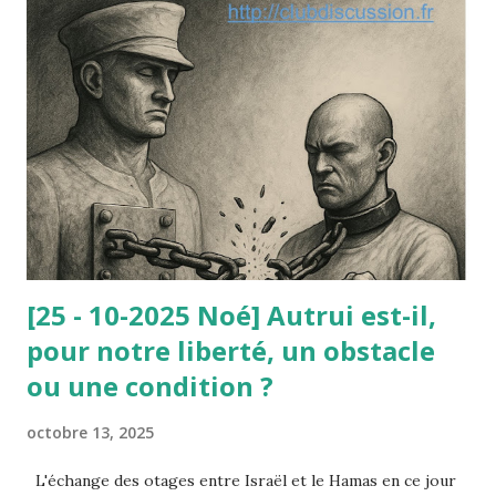
de ces principes dégagés par la jurisprudence
administrative ou constitutionnelle. Le paradoxe de cette
affaire est le suivant : le nain était parfaitement consentant
et c’est sa dignité qu’il mettait en avant à l’appui de sa
requête contre l’arrêté municipal : selon lui, ce travail lui
avait redonné sa dignité (avant il vivait du RMI). Or, le
Conseil d’État ne lui a pas donné raison : à la dignité
invoquée par le nain, il a été opposé la d...
[25 - 10-2025 Noé] Autrui est-il,
pour notre liberté, un obstacle
ou une condition ?
octobre 13, 2025
L'échange des otages entre Israël et le Hamas en ce jour